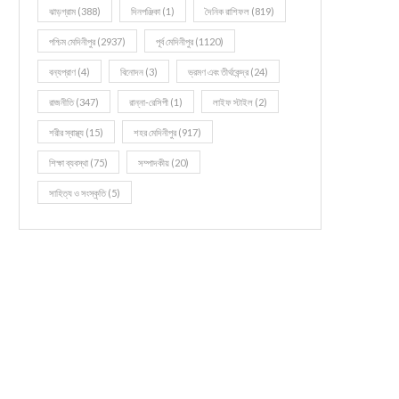
ঝাড়গ্রাম
(388)
দিনপঞ্জিকা
(1)
দৈনিক রাশিফল
(819)
পশ্চিম মেদিনীপুর
(2937)
পূর্ব মেদিনীপুর
(1120)
বন্যপ্রাণ
(4)
বিনোদন
(3)
ভ্রমণ এবং তীর্থকেন্দ্র
(24)
রাজনীতি
(347)
রান্না-রেসিপী
(1)
লাইফ স্টাইল
(2)
শরীর স্বাস্থ্য
(15)
শহর মেদিনীপুর
(917)
শিক্ষা ব্যবস্থা
(75)
সম্পাদকীয়
(20)
সাহিত্য ও সংস্কৃতি
(5)