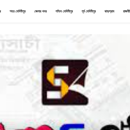
র
শহর মেদিনীপুর
জেলার খবর
পশ্চিম মেদিনীপুর
পূর্ব মেদিনীপুর
ঝাড়গ্রাম
রাজনী