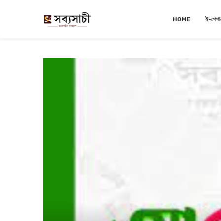
HOME
ই-পেপা