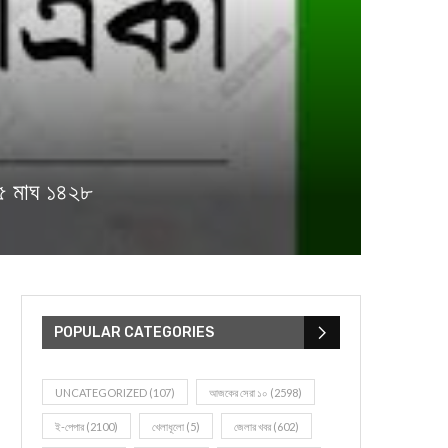
৫ মাঘ ১৪২৮
POPULAR CATEGORIES
UNCATEGORIZED
(107)
আজকের সেরা ১০
(2598)
ই-পেপার
(2100)
খেলাধূলো
(5)
জেলার খবর
(602)