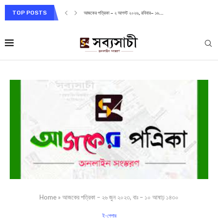
TOP POSTS
আজকের পত্রিকা – ২ আগস্ট ২০২৬, রবিবার– ১৬...
Home
»
আজকের পত্রিকা – ২৬ জুন ২০২৩, বাঃ – ১০ আষাঢ় ১৪৩০
ই-পেপার