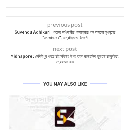
লাইক করুন আমাদের ফেসবুক
পেজ-
https://www.facebook.com/biplabisabyasa
Today News
– Biplabi Sabyasachi Largest
Bengali Newspaper
You Might Also Like