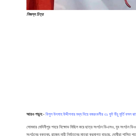
নিজস্ব চিত্র
আরও পড়ুন:-
বিপুল উৎসাহ উদ্দীপনার মধ্য দিয়ে বজরংবলীর ৩১ ফুট উঁচু মূর্তি বসল ঝ
সোমবার মেদিনীপুর শহরে বিক্ষোভ মিছিল করে ছাত্র সংগঠন ডিএসও, যুব সংগঠন ডিও
সংগঠনের বক্তব্য, রাজ্যে নারী নির্যাতনের মাত্রা ক্রমাগত বাড়ছে, দোষীরা শাস্তি 