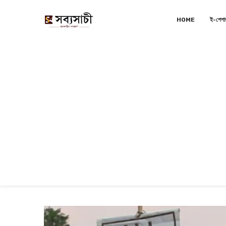
HOME
ই-পেপা