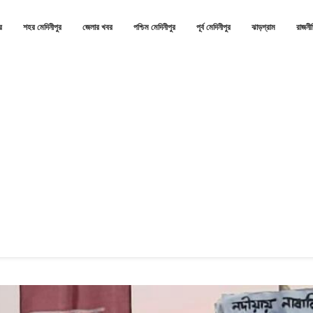
র
শহর মেদিনীপুর
জেলার খবর
পশ্চিম মেদিনীপুর
পূর্ব মেদিনীপুর
ঝাড়গ্রাম
রাজনী