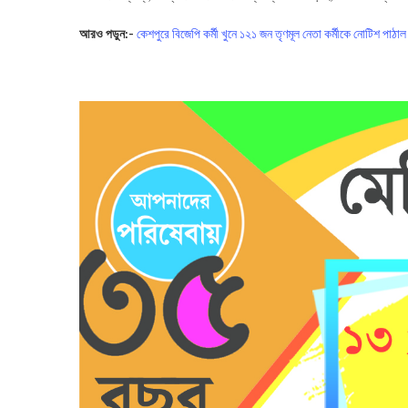
আরও পড়ুন:-
কেশপুরে বিজেপি কর্মী খুনে ১২১ জন তৃণমূল নেতা কর্মীকে নোটিশ পাঠ
Nadia Rape Case