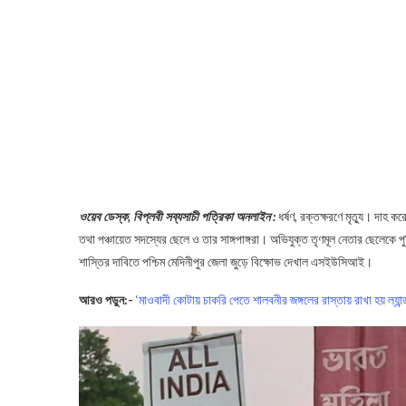
ওয়েব ডেস্ক, বিপ্লবী সব্যসাচী পত্রিকা অনলাইন :
ধর্ষণ, রক্তক্ষরণে মৃত্যু। দাহ ক
তথা পঞ্চায়েত সদস্যের ছেলে ও তার সাঙ্গপাঙ্গরা। অভিযুক্ত তৃণমূল নেতার ছেলেকে পু
শাস্তির দাবিতে পশ্চিম মেদিনীপুর জেলা জুড়ে বিক্ষোভ দেখাল এসইউসিআই।
আরও পড়ুন:-
‘মাওবাদী কোটায় চাকরি পেতে শালবনীর জঙ্গলের রাস্তায় রাখা হয় ল্যান