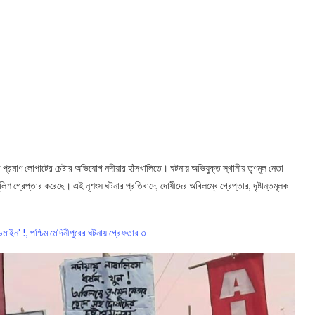
রে প্রমাণ লোপাটের চেষ্টার অভিযোগ নদীয়ার হাঁসখালিতে। ঘটনায় অভিযুক্ত স্থানীয় তৃণমূল নেতা
লিশ গ্রেপ্তার করেছে। এই নৃশংস ঘটনার প্রতিবাদে, দোষীদের অবিলম্বে গ্রেপ্তার, দৃষ্টান্তমূলক
্ডমাইন’ !, পশ্চিম মেদিনীপুরের ঘটনায় গ্রেফতার ৩