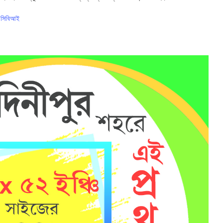
াল সিবিআই