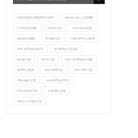
UNCATEGORIZED
(107)
আজকের সেরা ১০
(2598)
ই-পেপার
(2100)
খেলাধূলো
(5)
জেলার খবর
(602)
ঝাড়গ্রাম
(388)
দিনপঞ্জিকা
(1)
দৈনিক রাশিফল
(819)
পশ্চিম মেদিনীপুর
(2937)
পূর্ব মেদিনীপুর
(1120)
বন্যপ্রাণ
(4)
বিনোদন
(3)
ভ্রমণ এবং তীর্থকেন্দ্র
(24)
রাজনীতি
(347)
রান্না-রেসিপী
(1)
লাইফ স্টাইল
(2)
শরীর স্বাস্থ্য
(15)
শহর মেদিনীপুর
(917)
শিক্ষা ব্যবস্থা
(75)
সম্পাদকীয়
(20)
সাহিত্য ও সংস্কৃতি
(5)