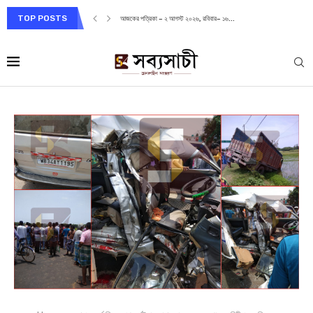
TOP POSTS
আজকের পত্রিকা – ২ আগস্ট ২০২৬, রবিবার– ১৬...