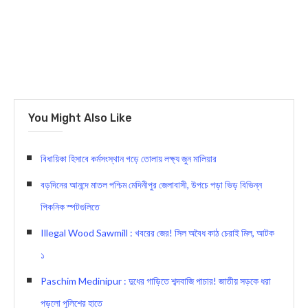
You Might Also Like
বিধায়িকা হিসাবে কর্মসংস্থান গড়ে তোলায় লক্ষ্য জুন মালিয়ার
বড়দিনের আনন্দে মাতল পশ্চিম মেদিনীপুর জেলাবাসী, উপচে পড়া ভিড় বিভিন্ন
পিকনিক স্পটগুলিতে
Illegal Wood Sawmill : খবরের জের! সিল অবৈধ কাঠ চেরাই মিল, আটক
১
Paschim Medinipur : দুধের গাড়িতে শব্দবাজি পাচার! জাতীয় সড়কে ধরা
পড়লো পুলিশের হাতে