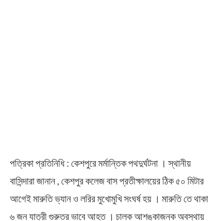
পত্রিকা প্রতিনিধি : কেশপুরে মর্মান্তিক পথদুর্ঘটনা । স্থানীয়
বাসিন্দারা জানান , কেশপুর কলেজ বাস প্রতীক্ষালয়ের ঠিক ৫০ মিটার
আগেই মারুতি ভ্যান ও লরির মুখোমুখি সংঘর্ষ হয় । মারুতি তে থাকা
৬ জন যাত্রী গুরুতর ভাবে আহত । চালক আশঙ্কাজনক অবস্থায়