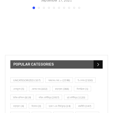
September 17, 2021
POPULAR CATEGORIES
READ ALSO
UNCATEGORIZED
(107)
আজকের সেরা ১০
(2598)
ই-পেপার
(2100)
Debra : ডেবরায়
প্রতিবন্ধী নাবালিকাকে
খেলাধূলো
(5)
জেলার খবর
(602)
ঝাড়গ্রাম
(388)
দিনপঞ্জিকা
(1)
ধর্ষণের...
দৈনিক রাশিফল
(819)
পশ্চিম মেদিনীপুর
(2937)
পূর্ব মেদিনীপুর
(1120)
April 25, 2022
বন্যপ্রাণ
(4)
বিনোদন
(3)
ভ্রমণ এবং তীর্থকেন্দ্র
(24)
রাজনীতি
(347)