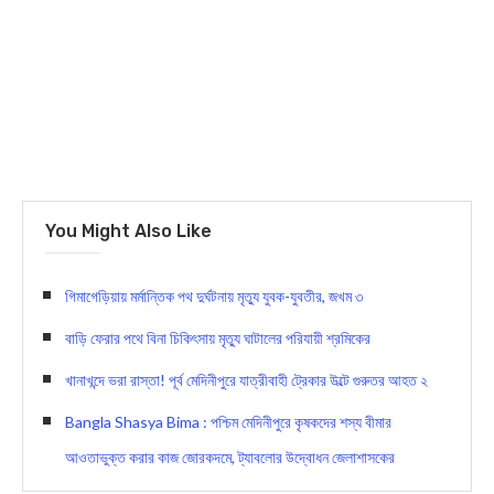
You Might Also Like
গিমাগেড়িয়ায় মর্মান্তিক পথ দুর্ঘটনায় মৃত্যু যুবক-যুবতীর, জখম ৩
বাড়ি ফেরার পথে বিনা চিকিৎসায় মৃত্যু ঘাটালের পরিযায়ী শ্রমিকের
খানাখন্দে ভরা রাস্তা! পূর্ব মেদিনীপুরে যাত্রীবাহী ট্রেকার উল্টে গুরুতর আহত ২
Bangla Shasya Bima : পশ্চিম মেদিনীপুরে কৃষকদের শস্য বীমার
আওতাভুক্ত করার কাজ জোরকদমে, ট্যাবলোর উদ্বোধন জেলাশাসকের