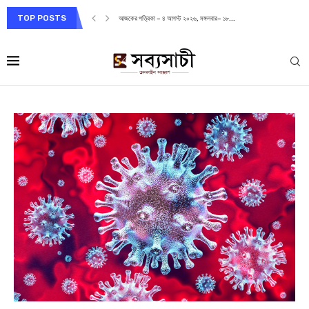
TOP POSTS
আজকের পত্রিকা – ৪ আগস্ট ২০২৬, মঙ্গলবার– ১৮...