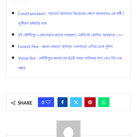
Court protest : গড়বেতা আদালতে বিচারকের কোপে আদালতের এক কর্মী !
পূর্ণদিবস ধর্মঘটের ডাক
দুই মেদিনীপুর ও ঝাড়গ্রামে বাড়ছে সংক্রমণ, একদিনেই কোভিড আক্রান্ত ১৭৭
Forest Fire : আগুন নেভাতে ‘ক্লান্ত’ বনদপ্তর! এগিয়ে এলো পুলিশ
Voter list : মেদিনীপুরে কাদের নাম SIR খসড়া তালিকায় বাদ! দেখে নিন এক
নজরে
0
SHARE