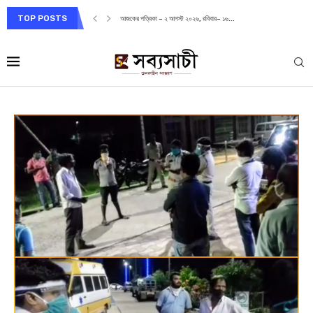
TOP POSTS
আজকের পত্রিকা – ২ আগস্ট ২০২৬, রবিবার– ১৬...