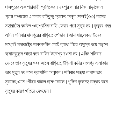
দাসপুরের এক পরিযায়ী শ্রমিকের।দাসপুর থানার নিজ নাড়াজোল
গ্রাম পঞ্চায়েত এলাকার রাইকুন্ডু গ্রামের অনুপ দোলই(৩৩) নামের
মহারাষ্ট্রে কর্মরত ওই শ্রমিক বাড়ি ফেরার পথে মৃত্যু হয়।মৃত্যুর খবর
এদিন শনিবার দাসপুরের বাড়িতে পোঁছায়।জানাযায়,লকডাউনের
মধ্যেই মহারাষ্ট্রে থাকাকালীন পেটে ব্যাথা নিয়ে অসুস্থ হয়ে পড়লে
অ্যাম্বুলেন্স ভাড়া করে বাড়ির উদ্দেশ্য রওনা হয়।এদিন শনিবার
ভোরে তার মৃত্যুর খবর আসে বাড়িতে,উড়িশা বর্ডার সংলগ্ন এলাকায়
তার মৃত্যু হয় বলে প্রাথমিক অনুমান।শনিবার সন্ধ্যা নাগাদ তার
মৃতদেহ এসে পৌঁছয় ঘাটাল হাসপাতালে।পুলিশ মৃতদেহ উদ্ধার করে
মৃত্যুর কারণ খতিয়ে দেখছেন।