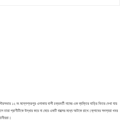
া পৌরসভার ১২ নং মল্লেশ্বরপুর এলাকায় বাপী চক্রবর্তী নামের এক ব্যক্তির বাড়ির ভিতর দেখা যায়
লে তারা প্রাণীটিকে উদ্ধার করে না মেরে একটি বাক্সের মধ্যে আটকে রাখে।ক্লাবের সদস্যরা খবর
্থানীয়রা।