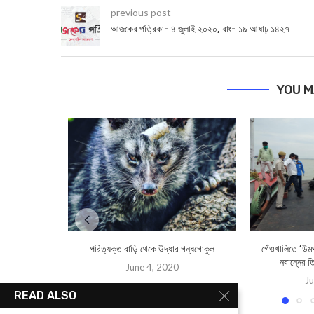
previous post
আজকের পত্রিকা- ৪ জুলাই ২০২০, বাং- ১৯ আষাঢ় ১৪২৭
YOU M
পরিত্যক্ত বাড়ি থেকে উদ্ধার গন্ধগোকুল
গেঁওখালিতে ‘উমপু
নবান্নের ত
June 4, 2020
Ju
READ ALSO