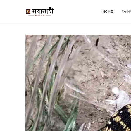
HOME
ই-পেপা