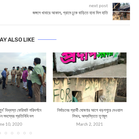
next post
জঙ্গলে খাবারে আকাল, গ্রামে ঢুকে বাড়িতে হানা দিল হাতি
AY ALSO LIKE
ন’ বিধ্বস্ত ফেরিঘাট পরিদর্শনে
নির্বাচনের প্রার্থী ঘোষণার আগে খড়গপুরে দেওয়াল
এযে
িন সদস্যের প্রতিনিধি দল
লিখন, অস্বস্তিতে তৃণমূল
ne 10, 2020
March 2, 2021