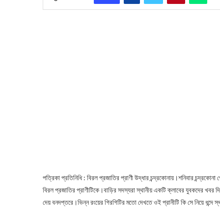
পত্রিকা প্রতিনিধি : বিরল প্রজাতির প্রাণী উদ্ধার চন্দ্রকোনায়।শনিবার চন্দ্রকোন
বিরল প্রজাতির প্রাণীটিকে।বাড়ির সদস্যরা স্থানীয় একটি ক্লাবের যুবকদের খবর দি
দেয় বনদপ্তরে।ভিন্ন রংয়ের গিরগিটির মতো দেখতে ওই প্রানীটি কি সে নিয়ে ধন্দে স