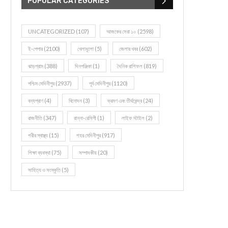
POPULAR CATEGORIES
UNCATEGORIZED
(107)
আজকের সেরা ১০
(2598)
ই-পেপার
(2100)
খেলাধূলো
(5)
জেলার খবর
(602)
ঝাড়গ্রাম
(388)
দিনপঞ্জিকা
(1)
দৈনিক রাশিফল
(819)
পশ্চিম মেদিনীপুর
(2937)
পূর্ব মেদিনীপুর
(1120)
বন্যপ্রাণ
(4)
বিনোদন
(3)
ভ্রমণ এবং তীর্থকেন্দ্র
(24)
রাজনীতি
(347)
রান্না-রেসিপী
(1)
লাইফ স্টাইল
(2)
শরীর স্বাস্থ্য
(15)
শহর মেদিনীপুর
(917)
শিক্ষা ব্যবস্থা
(75)
সম্পাদকীয়
(20)
সাহিত্য ও সংস্কৃতি
(5)