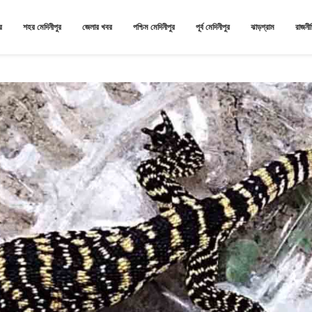
র
শহর মেদিনীপুর
জেলার খবর
পশ্চিম মেদিনীপুর
পূর্ব মেদিনীপুর
ঝাড়গ্রাম
রাজনী