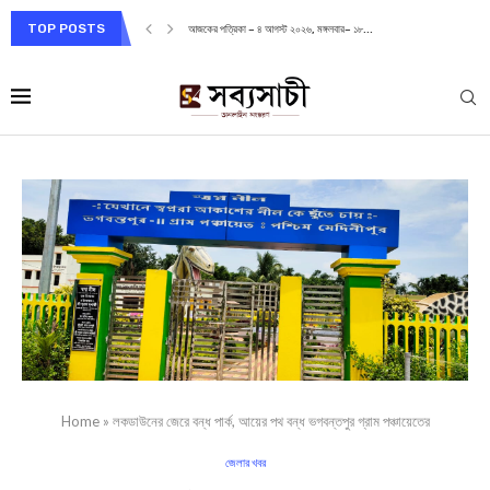
TOP POSTS
আজকের পত্রিকা – ৪ আগস্ট ২০২৬, মঙ্গলবার– ১৮...
Home
»
লকডাউনের জেরে বন্ধ পার্ক, আয়ের পথ বন্ধ ভগবন্তপুর গ্রাম পঞ্চায়েতের
জেলার খবর