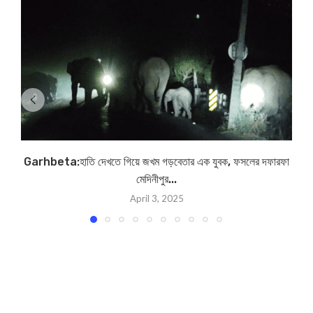
Garhbeta:হাতি দেখতে গিয়ে জখম গড়বেতার এক যুবক, ফসলের দফারফা
মেদিনীপুর...
April 3, 2025