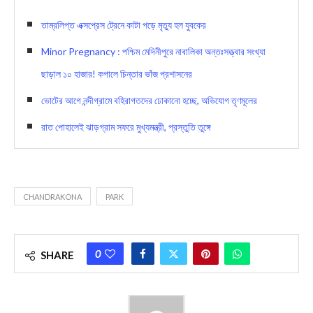
তাম্রলিপ্ত এক্সপ্রেস ট্রেনে কাটা পড়ে মৃত্যু হল যুবকের
Minor Pregnancy : পশ্চিম মেদিনীপুরে নাবালিকা অন্তঃসত্ত্বার সংখ্যা
ছাড়াল ১০ হাজার! কপালে চিন্তার ভাঁজ প্রশাসনের
ভোটের আগে নন্দীগ্রামে বহিরাগতদের ঢোকানো হচ্ছে, অভিযোগ তৃণমূলের
রাত পোহালেই ঝাড়গ্রাম সফরে মুখ্যমন্ত্রী, প্রস্তুতি তুঙ্গে
CHANDRAKONA
PARK
0
SHARE