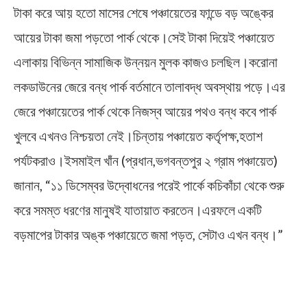
টাকা করে আয় হতো মাসের শেষে পঞ্চায়েতের ফান্ডে বড় অঙ্কের
আয়ের টাকা জমা পড়তো পার্ক থেকে।সেই টাকা দিয়েই পঞ্চায়েত
এলাকায় বিভিন্ন সামাজিক উন্নয়ন মুলক কাজও চলছিল।করোনা
লকডাউনের জেরে বন্ধ পার্ক বর্তমানে তালাবদ্ধ অবস্থায় পড়ে।এর
জেরে পঞ্চায়েতের পার্ক থেকে নিজস্ব আয়ের পথও বন্ধ কবে পার্ক
খুলবে এখনও নিশ্চয়তা নেই।চিন্তায় পঞ্চায়েত কর্তৃপক্ষ,হতাশ
পর্যটকরাও।ইসমাইল খাঁন (প্রধান,ভগবন্তপুর ২ গ্রাম পঞ্চায়েত)
জানান, “১১ ডিসেম্বর উদ্বোধনের পরেই পার্কে কচিকাঁচা থেকে শুরু
করে সমম্ত ধরণের মানুষই যাতায়াত করতেন।এরফলে একটি
বড়মাপের টাকার অঙ্ক পঞ্চায়েতে জমা পড়ত, সেটাও এখন বন্ধ।”