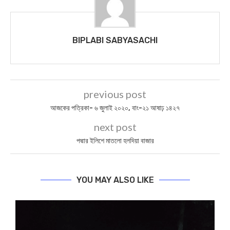
BIPLABI SABYASACHI
previous post
আজকের পত্রিকা- ৬ জুলাই ২০২০, বাং-২১ আষাঢ় ১৪২৭
next post
পদ্মার ইলিশে মাতলো হলদিয়া বাজার
YOU MAY ALSO LIKE