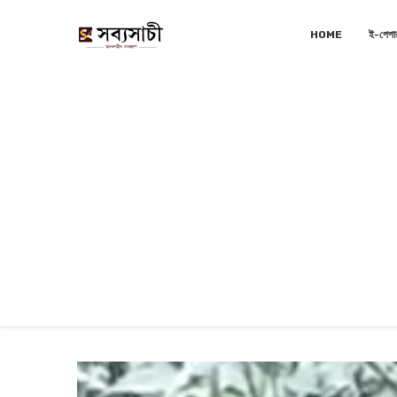
HOME
ই-পেপা