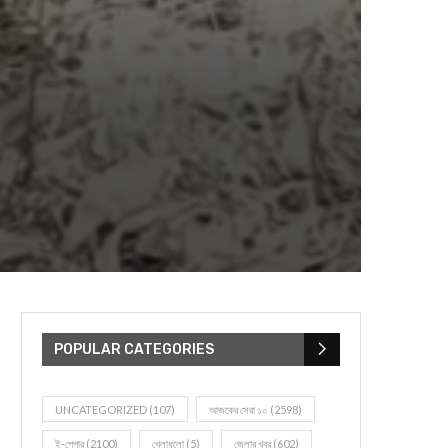
POPULAR CATEGORIES
UNCATEGORIZED
(107)
আজকের সেরা ১০
(2598)
ই-পেপার
(2100)
খেলাধূলো
(5)
জেলার খবর
(602)