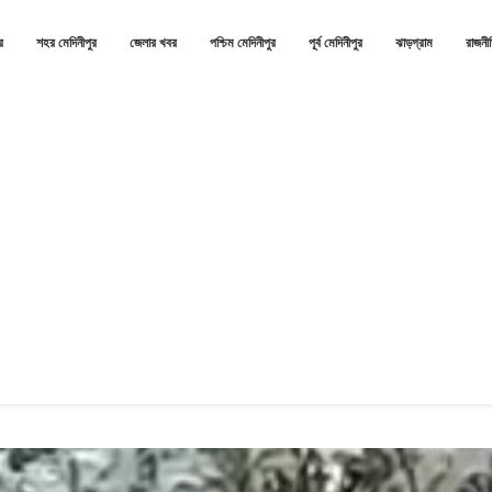
র
শহর মেদিনীপুর
জেলার খবর
পশ্চিম মেদিনীপুর
পূর্ব মেদিনীপুর
ঝাড়গ্রাম
রাজনী