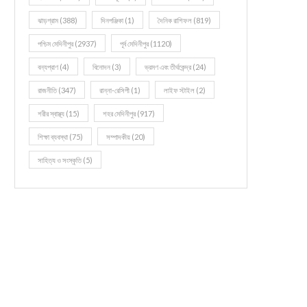
ঝাড়গ্রাম
(388)
দিনপঞ্জিকা
(1)
দৈনিক রাশিফল
(819)
পশ্চিম মেদিনীপুর
(2937)
পূর্ব মেদিনীপুর
(1120)
বন্যপ্রাণ
(4)
বিনোদন
(3)
ভ্রমণ এবং তীর্থকেন্দ্র
(24)
রাজনীতি
(347)
রান্না-রেসিপী
(1)
লাইফ স্টাইল
(2)
শরীর স্বাস্থ্য
(15)
শহর মেদিনীপুর
(917)
শিক্ষা ব্যবস্থা
(75)
সম্পাদকীয়
(20)
সাহিত্য ও সংস্কৃতি
(5)