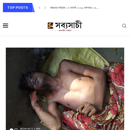
TOP POSTS
আজকের পত্রিকা – ৪ আগস্ট ২০২৬, মঙ্গলবার– ১৮...