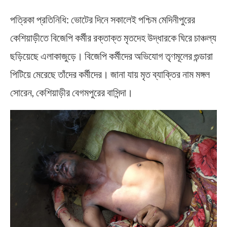
পত্রিকা প্রতিনিধি: ভোটের দিনে সকালেই পশ্চিম মেদিনীপুরের
কেশিয়াড়ীতে বিজেপি কর্মীর রক্তাক্ত মৃতদেহ উদ্ধারকে ঘিরে চাঞ্চল্য
ছড়িয়েছে এলাকাজুড়ে। বিজেপি কর্মীদের অভিযোগ তৃণমূলের গুন্ডারা
পিটিয়ে মেরেছে তাঁদের কর্মীদের। জানা যায় মৃত ব্যাক্তির নাম মঙ্গল
সোরেন, কেশিয়াড়ীর বেগমপুরের বাসিন্দা।