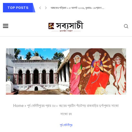
TOP POSTS
আজকের পত্রিকা – ৫ আগস্ট ২০২৬, বুধবার– ১৯শ্রাবণ...
Home
»
পূর্ব মেদিনীপুরের প্রায় ৪৫০ বছরের প্রাচীন পঁচেটগড় রাজবাড়ির দুর্গাপূজায় সাজো
সাজো রব
পূর্ব মেদিনীপুর