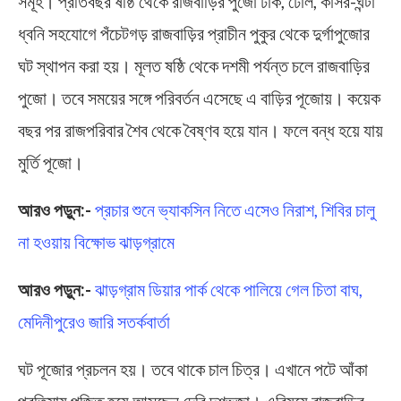
সমূহ। প্রতিবছর ষষ্ঠি থেকে রাজবাড়ির পুজো ঢাক, ঢোল, কাঁসর-ঘন্টা
ধ্বনি সহযোগে পঁচেটগড় রাজবাড়ির প্রাচীন পুকুর থেকে দুর্গাপুজোর
ঘট স্থাপন করা হয়। মূলত ষষ্ঠি থেকে দশমী পর্যন্ত চলে রাজবাড়ির
পুজো। তবে সময়ের সঙ্গে পরিবর্তন এসেছে এ বাড়ির পূজোয়। কয়েক
বছর পর রাজপরিবার শৈব থেকে বৈষ্ণব হয়ে যান। ফলে বন্ধ হয়ে যায়
মুর্তি পূজো।
আরও পড়ুন:-
প্রচার শুনে ভ্যাকসিন নিতে এসেও নিরাশ, শিবির চালু
না হওয়ায় বিক্ষোভ ঝাড়গ্রামে
আরও পড়ুন:-
ঝাড়গ্রাম ডিয়ার পার্ক থেকে পালিয়ে গেল চিতা বাঘ,
মেদিনীপুরেও জারি সতর্কবার্তা
ঘট পূজোর প্রচলন হয়। তবে থাকে চাল চিত্র। এখানে পটে আঁকা
প্রতিমায় পূজিত হয়ে আসছেন দেবি দশভূজা। এবিষয়ে রাজবাড়ির