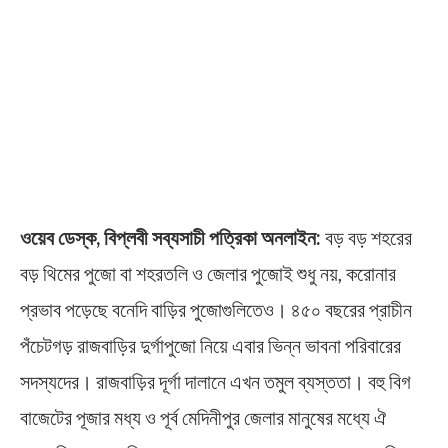
ওয়েব ডেস্ক, বিপ্লবী সব্যসাচী পত্রিকা অনলাইন:
বড় বড় শহরের
বড় থিমের পুজো বা শহরতলি ও জেলার পুজোই শুধু নয়, করোনার
প্রভাব পড়েছে বনেদি বাড়ির পুজোগুলিতেও। ৪৫০ বছরের প্রাচীন
পঁচেটগড় রাজবাড়ির দুর্গাপুজো নিয়ে এবার ভিন্ন ভাবনা পরিবারের
সদস্যদের। রাজবাড়ির দূর্গা দালানে এখন তমুল ব্যস্ততা। বহু বিগ
বাজেটের পূজার মধ্য ও পূর্ব মেদিনীপুর জেলার মানুষের মধ্যে ঐ