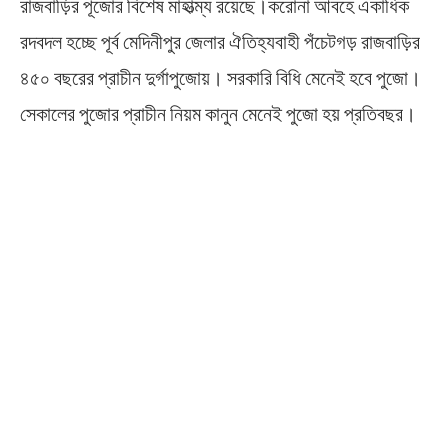
রাজবাড়ির পূজোর বিশেষ মাহাত্ম্য রয়েছে।করোনা আবহে একাধিক
রদবদল হচ্ছে পূর্ব মেদিনীপুর জেলার ঐতিহ্যবাহী পঁচেটগড় রাজবাড়ির
৪৫০ বছরের প্রাচীন দুর্গাপুজোয়। সরকারি বিধি মেনেই হবে পুজো।
সেকালের পুজোর প্রাচীন নিয়ম কানুন মেনেই পুজো হয় প্রতিবছর।