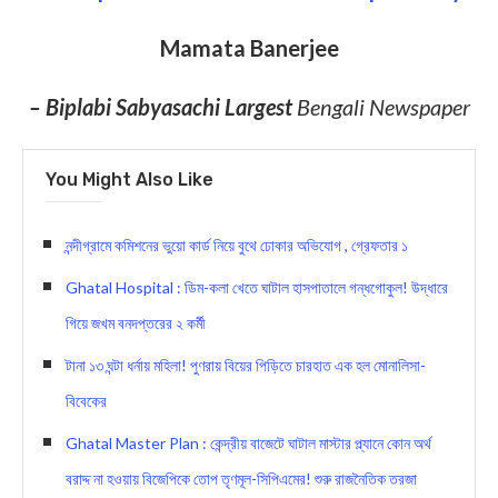
Mamata Banerjee
– Biplabi Sabyasachi Largest
Bengali Newspaper
You Might Also Like
নন্দীগ্রামে কমিশনের ভুয়ো কার্ড নিয়ে বুথে ঢোকার অভিযোগ , গ্রেফতার ১
Ghatal Hospital : ডিম-কলা খেতে ঘাটাল হাসপাতালে গন্ধগোকুল! উদ্ধারে
গিয়ে জখম বনদপ্তরের ২ কর্মী
টানা ১৩ ঘন্টা ধর্নায় মহিলা! পুণরায় বিয়ের পিড়িতে চারহাত এক হল মোনালিসা-
বিবেকের
Ghatal Master Plan : কেন্দ্রীয় বাজেটে ঘাটাল মাস্টার প্ল্যানে কোন অর্থ
বরাদ্দ না হওয়ায় বিজেপিকে তোপ তৃণমূল-সিপিএমের! শুরু রাজনৈতিক তরজা