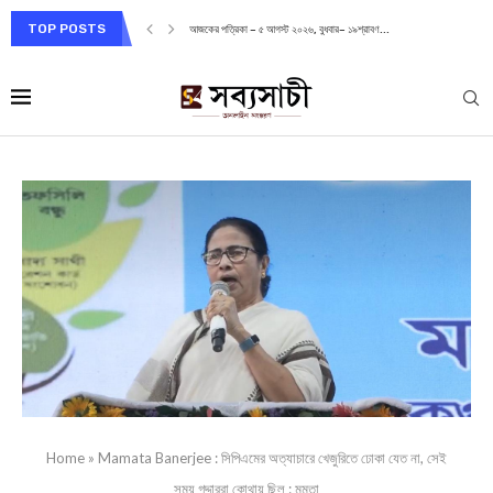
TOP POSTS
আজকের পত্রিকা – ৫ আগস্ট ২০২৬, বুধবার– ১৯শ্রাবণ...
Home
»
Mamata Banerjee : সিপিএমের অত্যাচারে খেজুরিতে ঢোকা যেত না, সেই
সময় গদ্দাররা কোথায় ছিল : মমতা