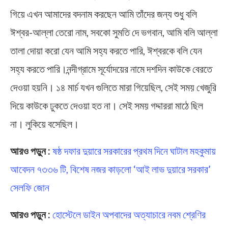
গিয়ে এখন আমাদের বদনাম করছেন আমি তাঁদের জন্য শুধু বলি
ঈশ্বর-আল্লা তেরো নাম, সবকো সুমতি দে ভগবান, আমি বলি আল্লা
তালা দোয়া করো যেন আমি সহ্য করতে পারি, ঈশ্বরকে বলি যেন
সহ্য করতে পারি।নন্দীগ্রামে সূর্যোদয়ের নামে দশদিন কাউকে বেরতে
দেওয়া হয়নি। ১৪ মার্চ যখন গুলিতে মারা গিয়েছিল, সেই সময় খেজুরি
দিয়ে কাউকে ঢুকতে দেওয়া হত না। সেই সময় গদ্দাররা মাঠে ছিল
না। লুকিয়ে বসেছিল।
আরও পড়ুন :
ষষ্ঠ দফার দুয়ারে সরকারের প্রথম দিনে ঘাটাল মহকুমায়
আবেদন ৭৩৩৬ টি, বিশেষ নজর কাড়লো ‘আই লাভ দুয়ারে সরকার’
সেলফি জোন
আরও পড়ুন :
হোস্টেলে ডাইন অপবাদের অত্যাচারে নবম শ্রেণির