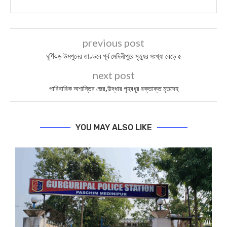
previous post
ঘূর্ণিঝড় উমপুনের তাণ্ডবে পূর্ব মেদিনীপুরে মৃত্যুর সংখ্যা বেড়ে ৫
next post
পারিবারিক অশান্তির জের,উদ্ধার গৃহবধূর রক্তাক্ত মৃতদেহ
YOU MAY ALSO LIKE