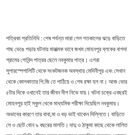
পত্রিকা প্রতিনিধি : শেষ পর্যন্ত মারা গেল গতকালের ঝড়ে বাড়িতে
গাছ ভেঙে পড়ার ঘটনায় মারাত্মক ভাবে জখম মোহনপুর ব্লকের বাগদা
গ্রামের গোবিন্দ পাত্রর ছেলে নবকুমার পাত্র। এগরা
সুপারস্পেশালিটি থেকে সংকটজনক অবস্থায় মেদিনীপুর এবং সেখান
থেকে কোলকাতার পি.জি তে পাঠিয়ে ও শেষ রক্ষা হল না। আজ ভোর
৫টার দিকে ওখানেই তার জীবন দীপ নিভে যায়। ঘটনা চক্রে এবছরই
মোহনপুর হাই স্কুল থেকে মাধ্যমিক পরীক্ষা দিয়েছিল নবকুমার।
অভাবের কারণে তার বাবা,মা ও বড় ভাই থাকেন দিল্লিতে। বাড়িতে
সে ও ছোট বোন ৯ বছরের মালতি। দাদু ও ঠাকুমা কাছে থেকে লালিত