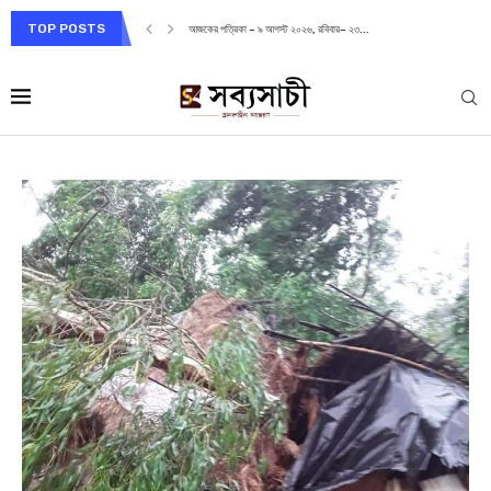
TOP POSTS
আজকের পত্রিকা – ৯ আগস্ট ২০২৬, রবিবার– ২৩...