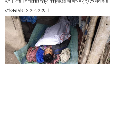
হত। তপশিলি পরিবার ভুক্ত নবকুমারের আকস্মিক মৃত্যুতে এলাকায়
শোকের ছায়া নেমে এসেছে ।