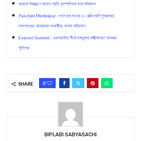
করোনা নিয়ন্ত্রণে আনতে প্রতি বৃহস্পতিবার বন্ধ মহিষাদল
Paschim Medinipur : দখল হয়ে যাওয়া ৫০ হেক্টর জমি পুনরুদ্ধার
বনদপ্তরের, আক্রান্ত বনকর্মীরা, থানায় অভিযোগ
Everest Summit : এভারেস্টের শীর্ষে তমলুকের লক্ষ্মীকান্ত! শুভেচ্ছা
পুলিশের
0
SHARE
BIPLABI SABYASACHI