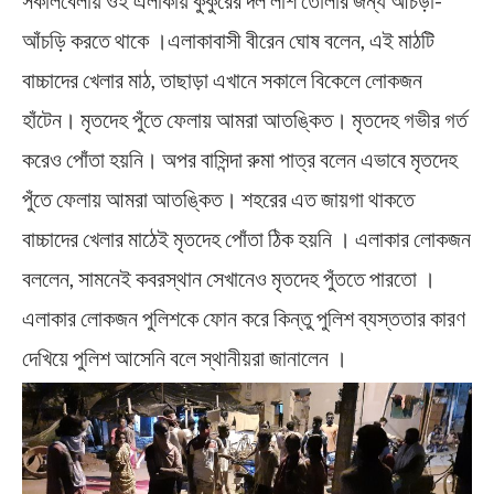
সকালবেলায় ওই এলাকায় কুকুরের দল লাশ তোলার জন্য আঁচড়া-
আঁচড়ি করতে থাকে ।এলাকাবাসী বীরেন ঘোষ বলেন, এই মাঠটি
বাচ্চাদের খেলার মাঠ, তাছাড়া এখানে সকালে বিকেলে লোকজন
হাঁটেন। মৃতদেহ পুঁতে ফেলায় আমরা আতঙ্কিত। মৃতদেহ গভীর গর্ত
করেও পোঁতা হয়নি। অপর বাসিন্দা রুমা পাত্র বলেন এভাবে মৃতদেহ
পুঁতে ফেলায় আমরা আতঙ্কিত। শহরের এত জায়গা থাকতে
বাচ্চাদের খেলার মাঠেই মৃতদেহ পোঁতা ঠিক হয়নি । এলাকার লোকজন
বললেন, সামনেই কবরস্থান সেখানেও মৃতদেহ পুঁততে পারতো ।
এলাকার লোকজন পুলিশকে ফোন করে কিন্তু পুলিশ ব্যস্ততার কারণ
দেখিয়ে পুলিশ আসেনি বলে স্থানীয়রা জানালেন ।