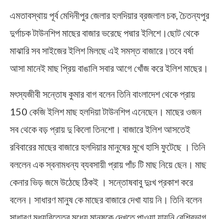
এমতাবস্থায় পূর্ব মেদিনীপুর জেলার হলদিয়ার ব্রজলাল চক, চৈতন্যপুর
দুর্গাচক টাউনশিপ মাছের বাজার ভরেছে পদ্মার ইলিশে।ছোট থেকে
মাঝারি সব সাইজের ইলিশ মিলছে এই সমস্ত বাজারে।তবে বর্ষা
আসা মানেই মাছ প্রিয় বাঙালি সবার আগে খোঁজ করে ইলিশ মাছের।
মৎস্যজীবী সন্তোষ কুমার বাগ বলেন তিনি বাংলাদেশ থেকে প্রায়
150 কেজি ইলিশ মাছ হলদিয়া টাউনশিপ এনেছেন। মাছের ওজন
সব থেকে বড় প্রায় দু কিলো তিনশো। বাজারে ইলিশ আসতেই
রবিবারের মাছের বাজারে হলদিয়ার মানুষের মুখে হাসি ফুটেছে । তিনি
বললেন এক স্বনামধন্য ব্যবসায়ী প্রায় পাঁচ টি মাছ নিয়ে ছেন। মাছ
কেনার ভিড় জমে উঠেছে ঠিকই । সন্তোষবাবু দুঃখ প্রকাশ করে
বলেন। সাধারণ মানুষ কে মাছের বাজারে দেখা যায় নি। তিনি বলেন
সাধারণ মধ্যবিত্তের মধ্যে মানুষকে দেখতে পাওয়া যায়নি বেশিরভাগ