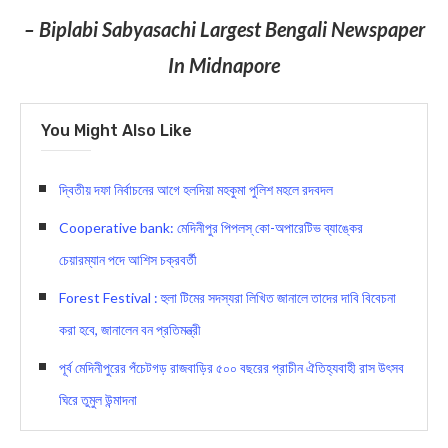
– Biplabi Sabyasachi Largest Bengali Newspaper
In Midnapore
You Might Also Like
দ্বিতীয় দফা নির্বাচনের আগে হলদিয়া মহকুমা পুলিশ মহলে রদবদল
Cooperative bank: মেদিনীপুর পিপলস্ কো-অপারেটিভ ব্যাঙ্কের
চেয়ারম্যান পদে আশিস চক্রবর্তী
Forest Festival : হুলা টিমের সদস্যরা লিখিত জানালে তাদের দাবি বিবেচনা
করা হবে, জানালেন বন প্রতিমন্ত্রী
পূর্ব মেদিনীপুরের পঁচেটগড় রাজবাড়ির ৫০০ বছরের প্রাচীন ঐতিহ্যবাহী রাস উৎসব
ঘিরে তুমুল উন্মাদনা