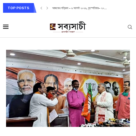
TOP POSTS
আজকের পত্রিকা – ৬ আগস্ট ২০২৬, বৃহস্পতিবার– ২০...