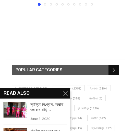
POPULAR CATEGORIES
UNCATEGORIZED
(107)
আজকের সেরা ১০
(2598)
ই-পেপার
(2104)
READ ALSO
খেলাধূলো
(5)
জেলার খবর
(602)
ঝাড়গ্রাম
(388)
দিনপঞ্জিকা
(1)
স্বস্তির নি:শ্বাস, করোনা
দৈনিক রাশিফল
(819)
পশ্চিম মেদিনীপুর
(2937)
পূর্ব মেদিনীপুর
(1120)
জয় করে বাড়ি...
June 5, 2020
বন্যপ্রাণ
(4)
বিনোদন
(3)
ভ্রমণ এবং তীর্থকেন্দ্র
(24)
রাজনীতি
(347)
রান্না-রেসিপী
(1)
লাইফ স্টাইল
(2)
শরীর স্বাস্থ্য
(15)
শহর মেদিনীপুর
(917)
মানসিক অবসাদের জেরে