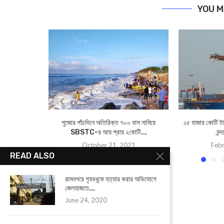
YOU M
পুজোর পাঁচদিনে অতিরিক্ত ৭০০ বাস নামিয়ে
২৫ হাজার কোটি টা
SBSTC-র আয় প্রায় ২কোটি...
বন্
October 21, 2021
Febr
READ ALSO
রামনগরে গৃহবধূকে হত্যার করার অভিযোগে
জেলহাজতে...
June 24, 2020