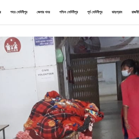
র
শহর মেদিনীপুর
জেলার খবর
পশ্চিম মেদিনীপুর
পূর্ব মেদিনীপুর
ঝাড়গ্রাম
রাজনী