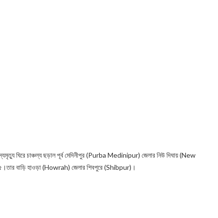
্যমৃত্যু ঘিরে চাঞ্চল্য ছড়াল পূর্ব মেদিনীপুর (Purba Medinipur) জেলার নিউ দিঘায় (New
৫।তার বাড়ি হাওড়া (Howrah) জেলার শিবপুরে (Shibpur)।