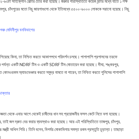
৬২-৬৩টা সাইক্লোন শেল্টার তৈরি করা হয়েছে। জরুরি পরিস্থিতিতে কয়েক ঘন্টার মধ্যে যাতে ১ লক্ষ
লমপুর, চাঁদপুরের মতো নিচু জায়গাগুলো থেকে ইতিমধ্যে ৫৫০০-৬০০০ লোককে সরানো হয়েছে। নিচু
 শুরু মেদিনীপুর বনবিভাগের
িয়েছে কিনা, তা নিশ্চিত করতে আকাশপথে পরিদর্শন চলছে। পাশাপাশি প্রশাসনের তরফে
 এখন পর্যন্ত একটি NDRF টিম ও একটি SDRF টিম মোতায়েন করা হয়েছে। দীঘা, শঙ্করপুর,
ে কোনওরকম অ্যাডভেঞ্চার করতে সমুদ্র নামতে না পারেন, তা নিশ্চিত করতে পুলিসের পাশাপাশি
 ডাক্তার
ভিজ্ঞতা থেকে এবার আগে থেকেই চাষীদের ধান সহ প্রয়োজনীয় ফসল কেটে নিতে বলা হয়েছে।
রে, তাই জল দ্রুত বের করার ব্যবস্থাও করা হয়েছে। আর এই পরিস্থিতিতে তাজপুর, চাঁদপুর,
র মন্ত্রী অখিল গিরি। তিনি বলেন, বিপর্যয় মোকাবিলায় সমস্ত রকম প্রস্তুতি চূড়ান্ত। তাছাড়া
।