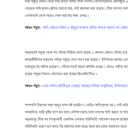
দিঘা সমুদ্র সৈকত থেকে দিঘা রাস্তা কার্যত ফাঁকা শুনশান।উল্লেখ্যভাবে জেলাজুড়ে 
লোককে সাইক্লোন শেল্টারে সরানো যায়, সেই ব্যবস্থা করা হয়েছে। দীঘা সংলগ্ন আ
এলাকাগুলি থেকে আরও লোক সরানোর কাজ চলছে।
আরও পড়ুন:-
ক্ষতি এড়িয়ে বর্ধমান ও বাঁকুড়া দাপানো হাতির পালকে সরাতে পথ খোঁজা
Jawad Cyclone
শুক্রবারই সমুদ্র থেকে সব নৌকো ফিরিয়ে আনা হয়েছে। কোথাও কোনও নৌকো রয়ে গ
মৎস্যজীবীদের শুক্রবার পর্যন্ত সমুদ্র যেতে বারণ করা হয়েছে। ইতিমধ্যে জেলায়
তাজপুরে বহু পর্যটক রয়েছেন। তাঁদের সতর্ক করতে মাইকিং চলছে। কোনও পর্যটক যাত
রয়েছে সমুদ্র সৈকতে মোতায়েন করা হয়েছে জিএমজি টিমও।
আরও পড়ুন:-
এবার পশ্চিম মেদিনীপুরে খোয়াড় পাহারায় সিভিক ভলান্টিয়ার, চিকিৎসায়
পাশাপাশি ইয়াসের সময় প্রচুর ফসল নষ্ট হয়েছিল। ভেরিও ক্ষতিগ্রস্ত হয়। সেই অ
অপরদিকে, ভারী বৃষ্টির ফলে জল যাতে বেশিক্ষণ জমে থেকে ফসলের ক্ষতি করতে না পা
শঙ্করপুর ,দীঘা সহ উপকূলবর্তী একাধিক এলাকার পরিস্থিতি পর্যবেক্ষণ করলেন রাজ‍্যে
পরিস্থিতি খারাপ হলে মূলত নিচু জায়গায় থাকা ঘরের মধ্যে জল ঢুকার সম্ভাবনা থাকে