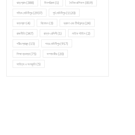
ঝাড়গ্রাম
(388)
দিনপঞ্জিকা
(1)
দৈনিক রাশিফল
(819)
পশ্চিম মেদিনীপুর
(2937)
পূর্ব মেদিনীপুর
(1120)
বন্যপ্রাণ
(4)
বিনোদন
(3)
ভ্রমণ এবং তীর্থকেন্দ্র
(24)
রাজনীতি
(347)
রান্না-রেসিপী
(1)
লাইফ স্টাইল
(2)
শরীর স্বাস্থ্য
(15)
শহর মেদিনীপুর
(917)
শিক্ষা ব্যবস্থা
(75)
সম্পাদকীয়
(20)
সাহিত্য ও সংস্কৃতি
(5)