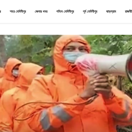
র
শহর মেদিনীপুর
জেলার খবর
পশ্চিম মেদিনীপুর
পূর্ব মেদিনীপুর
ঝাড়গ্রাম
রাজনী