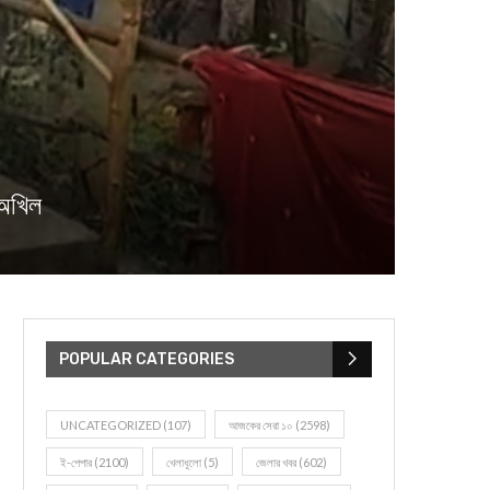
 অখিল
POPULAR CATEGORIES
UNCATEGORIZED
(107)
আজকের সেরা ১০
(2598)
ই-পেপার
(2100)
খেলাধূলো
(5)
জেলার খবর
(602)