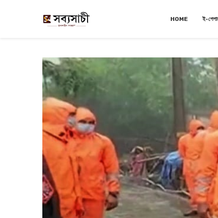
HOME
ই-পেপা