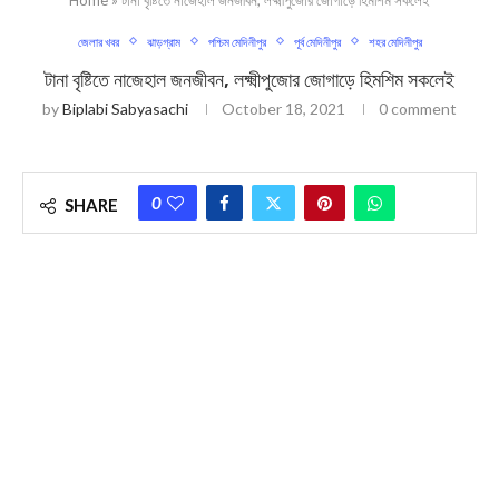
জেলার খবর
ঝাড়গ্রাম
পশ্চিম মেদিনীপুর
পূর্ব মেদিনীপুর
শহর মেদিনীপুর
টানা বৃষ্টিতে নাজেহাল জনজীবন, লক্ষ্মীপুজোর জোগাড়ে হিমশিম সকলেই
by
Biplabi Sabyasachi
October 18, 2021
0 comment
0
SHARE