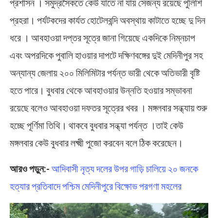
প্রশাসন । সমুদ্রসৈকতে কেউ যাতে না যায় সেজন্য রয়েছে পুলিশি
প্রহরা। পর্যটকদের কার্যত হোটেলবন্দি অবস্থায় কাটাতে হচ্ছে দু দিন
ধরে । আবহাওয়া দপ্তর সূত্রে জানা গিয়েছে একদিকে নিম্নচাপ
এবং অপরদিকে পুবালি হাওয়ার দাপটে দক্ষিণবঙ্গের দুই মেদিনীপুর সহ
অন্যান্য জেলায় ২০০ মিলিমিটার পর্যন্ত ভারী থেকে অতিভারী বৃষ্টি
হতে পারে। বুধবার থেকে আবহাওয়ার উন্নতি হওয়ার সম্ভাবনা
রয়েছে বলেও আবহাওয়া দফতর সূত্রের খবর । মঙ্গলবার সন্ধ্যায় শুরু
হচ্ছে পূর্ণিমা তিথি। থাকবে বুধবার সন্ধ্যা পর্যন্ত ।তাই কেউ
মঙ্গলবার কেউ বুধবার লক্ষ্মী পুজো করবেন বলে ঠিক করেছেন।
আরও পড়ুন:-
আদিবাসী নৃত্য দলের উপর গাড়ি চালিয়ে ২০ জনকে
হত্যার প্রতিবাদে পশ্চিম মেদিনীপুরে বিক্ষোভ পরগণা মহলের