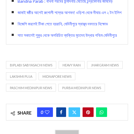
Bandna Parab : বাঁধনা পরবের উন্মাদনায় মেতেছে চন্দ্রকোনার জামবেড়
জামাই ষষ্ঠীর আগেই রুপোলী শস্যের আগমন! ওড়িশা থেকে দীঘায় এল ২ টন ইলিশ
বিজেপি করলেই টিকা পেতে হয়রানি, মেদিনীপুরে স্বাস্থ্য দফতরে বিক্ষোভ
সাত সকালেই পুকুর থেকে অপরিচিত ব্যক্তির মৃতদেহ উদ্ধার পশ্চিম মেদিনীপুরে
BIPLABI SABYASACHI NEWS
HEAVY RAIN
JHARGRAM NEWS
LAKSHMI PUJA
MIDNAPORE NEWS
PASCHIM MEDINIPUR NEWS
PURBA MEDINIPUR NEWS
0
SHARE