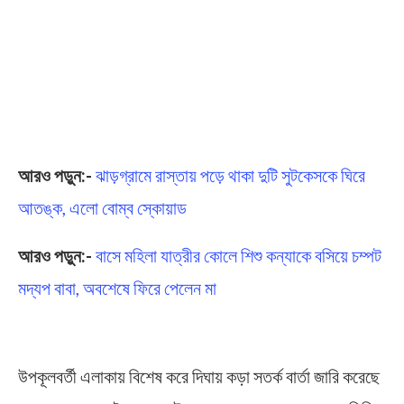
আরও পড়ুন:-
ঝাড়গ্রামে রাস্তায় পড়ে থাকা দুটি সুটকেসকে ঘিরে
আতঙ্ক, এলো বোম্ব স্কোয়াড
আরও পড়ুন:-
বাসে মহিলা যাত্রীর কোলে শিশু কন্যাকে বসিয়ে চম্পট
মদ্যপ বাবা, অবশেষে ফিরে পেলেন মা
Heavy Rain
উপকূলবর্তী এলাকায় বিশেষ করে দিঘায় কড়া সতর্ক বার্তা জারি করেছে