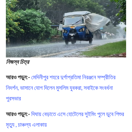
নিজস্ব চিত্র
আরও পড়ুন:-
মেদিনীপুর শহরে দুর্গাপ্রতিমা নিরঞ্জনে সম্প্রীতির
নিদর্শন, ভাসানে যোগ দিলেন মুসলিম যুবকরা, সবাইকে সংবর্ধনা
পুরসভার
আরও পড়ুন:-
দিঘায় বেড়াতে এসে হোটেলের সুইমিং পুলে ডুবে শিশুর
মৃত্যু , চাঞ্চল্য এলাকায়