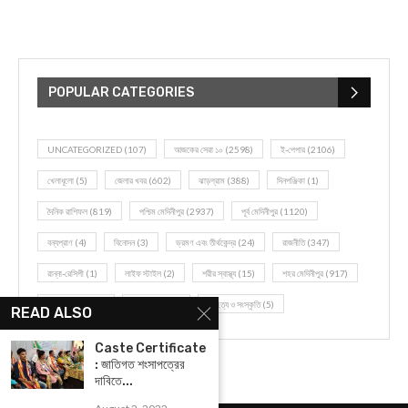
POPULAR CATEGORIES
UNCATEGORIZED
(107)
আজকের সেরা ১০
(2598)
ই-পেপার
(2106)
খেলাধূলো
(5)
জেলার খবর
(602)
ঝাড়গ্রাম
(388)
দিনপঞ্জিকা
(1)
দৈনিক রাশিফল
(819)
পশ্চিম মেদিনীপুর
(2937)
পূর্ব মেদিনীপুর
(1120)
বন্যপ্রাণ
(4)
বিনোদন
(3)
ভ্রমণ এবং তীর্থকেন্দ্র
(24)
রাজনীতি
(347)
রান্না-রেসিপী
(1)
লাইফ স্টাইল
(2)
শরীর স্বাস্থ্য
(15)
শহর মেদিনীপুর
(917)
শিক্ষা ব্যবস্থা
(75)
সম্পাদকীয়
(20)
সাহিত্য ও সংস্কৃতি
(5)
READ ALSO
Caste Certificate
: জাতিগত শংসাপত্রের
দাবিতে...