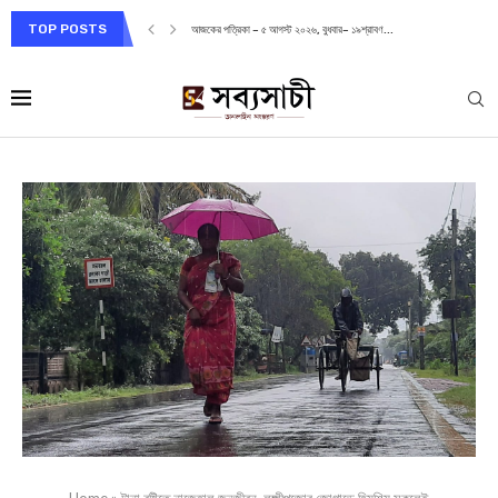
TOP POSTS
আজকের পত্রিকা – ৫ আগস্ট ২০২৬, বুধবার– ১৯শ্রাবণ...
Home
»
টানা বৃষ্টিতে নাজেহাল জনজীবন, লক্ষ্মীপুজোর জোগাড়ে হিমশিম সকলেই