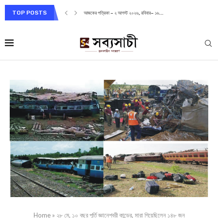
TOP POSTS
আজকের পত্রিকা – ২ আগস্ট ২০২৬, রবিবার– ১৬...
Home
»
২৮ মে, ১০ বছর পূর্তি জ্ঞানেশ্বরী কান্ডের, মারা গিয়েছিলেন ১৪৮ জন