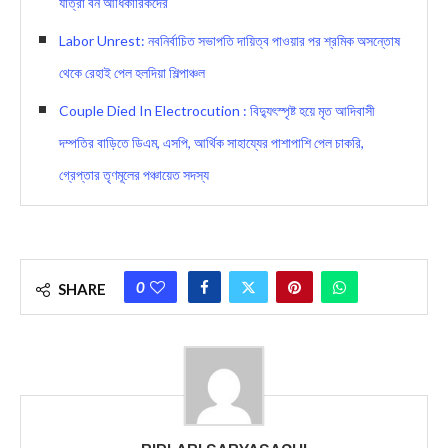
যাত্রা বন আধিকারিকদের
Labor Unrest: নবনির্বাচিত সভাপতি দায়িত্ব পাওয়ার পর শ্রমিক অসন্তোষ
থেকে রেহাই পেল হলদিয়া শিল্পাঞ্চল
Couple Died In Electrocution : বিদ্যুৎস্পৃষ্ট হয়ে মৃত আদিবাসী
দম্পতির বাড়িতে ডিএম, এসপি, আর্থিক সাহায্যের পাশাপাশি পেল চাকরি,
গ্রেপ্তার তৃণমূলের পঞ্চায়েত সদস্য
0
SHARE