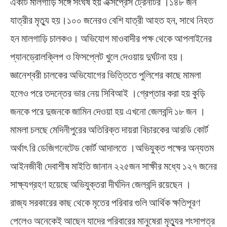
একটি মালগাড়ি সঙ্গে সংঘর্ষ হয় এক্সপ্রেস ট্রেনটির ।১৪৮ জন
যাত্রীর মৃত্যু হয়।১০০ জনেরও বেশি যাত্রী আহত হন, সাথে নিহত
হন মালগাড়ি চালকও। অভিযোগ মাওবাদীর পক্ষ থেকে আপলাইনের
প্যানড্রোলক্লিপ ও ফিসপ্লেট খুলে দ‌েওয়ায় দুর্ঘটনা হয়।
জ্ঞানেশ্বরী চালকের অভিযোগের ভিত্তিতে পুলিশের কাছে মামলা
হলেও পরে তদন্তের ভার নেয় সিবিআই ।গ্রেপ্তার করা হয় কুড়ি
জনকে পরে দুজনকে জামিন দেওয়া হয় এখনো জেলবন্দি ১৮ জন ।
মামলা চলছে মেদিনীপুরের অতিরিক্ত দায়রা বিচারকের আরডি কোর্ট
অর্থাৎ রি ডেজিগনেটেড কোর্ট আদালতে ।অভিযুক্ত পক্ষের অন্যতম
আইনজীবী দেবাশীষ মাইতি জানান ২২৫জন সাক্ষীর মধ্যে ১২৭ জনের
সাক্ষ্যগ্রহণ হয়েছে অভিযুক্তরা দীর্ঘদিন জেলবন্দি রয়েছেন ।
রাজ্য সরকারের কাছ থেকে মৃতের পরিবার গুলি আর্থিক ক্ষতিপূরণ
পেলেও অনেকেই আছেন যাদের পরিবারের মানুষেরা মৃত্যুর শংসাপত্র