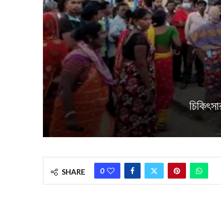
চিকিৎসা
0
SHARE