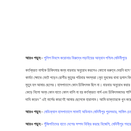
আরও পড়ুন
:-
পুলিশ দিবসে করোনার বিরুদ্ধে লড়াইয়ের আহ্বান পশ্চিম মেদিনীপুরে
কর্তব্যরত নার্সকে চিকিৎসার জন্য বারবার অনুরোধ করলেও কোনো গুরুত্ব দেয়নি বলে 
কার্যত ক্ষোভে ফেটে পড়েন রোগীর মৃত্যুর পরিবার সদস্যরা।মৃত যুবকের বাবা দুলাল 
মৃত্যু হল আমার ছেলের। হাসপাতলে কোন চিকিৎসক ছিল না। বারবার অনুরোধ করা
কেড়ে নিলো অন্য কোন যাতে কোল খালি না হয় কর্তব্যরত নার্স এবং চিকিৎসকদের শাস্
দাবি করেন ” এই নার্সের কারণেই আমার ছেলেকে হারালাম। আমি ডাক্তারকে খুন কর
আরও পড়ুন
:-
মেডিক্যাল হাসপাতালে সাফাই অভিযান মেদিনীপুর পুরসভার, সামিল চেয
আরও পড়ুন
:-
পুঁজিপতিদের হাতে দেশের সম্পদ বিক্রি করছে বিজেপি, মেদিনীপুর শহরের 