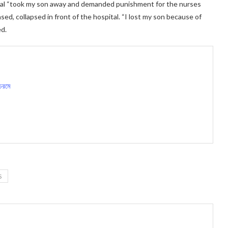
pital “took my son away and demanded punishment for the nurses
sed, collapsed in front of the hospital. “I lost my son because of
ed.
 চরমে
S