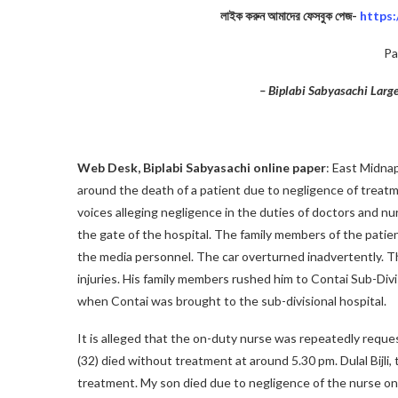
লাইক করুন আমাদের ফেসবুক পেজ-
https
Pa
– Biplabi Sabyasachi Lar
Patient Death
Web Desk, Biplabi Sabyasachi online paper
: East Midnap
around the death of a patient due to negligence of treatm
voices alleging negligence in the duties of doctors and n
the gate of the hospital. The family members of the patie
the media personnel. The car overturned inadvertently. Th
injuries. His family members rushed him to Contai Sub-Div
when Contai was brought to the sub-divisional hospital.
It is alleged that the on-duty nurse was repeatedly reque
(32) died without treatment at around 5.30 pm. Dulal Bijli,
treatment. My son died due to negligence of the nurse on 