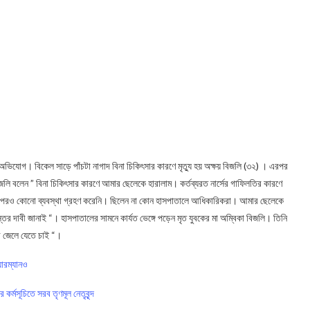
অভিযোগ। বিকেল সাড়ে পাঁচটা নাগাদ বিনা চিকিৎসার কারণে মৃত্যু হয় অক্ষয় বিজলি (৩২) । এরপর
বিজলি বলেন ” বিনা চিকিৎসার কারণে আমার ছেলেকে হারালাম। কর্তব্যরত নার্সের গাফিলতির কারণে
র পরও কোনো ব্যবস্থা গ্রহণ করেনি। ছিলেন না কোন হাসপাতালে আধিকারিকরা। আমার ছেলেকে
তির দাবী জানাই “। হাসপাতালের সামনে কার্যত ভেঙ্গে পড়েন মৃত যুবকের মা অম্বিকা বিজলি। তিনি
ে জেলে যেতে চাই “।
়ারম্যানও
কর্মসূচিতে সরব তৃণমূল নেতৃবৃন্দ