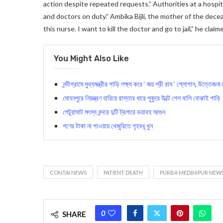
action despite repeated requests.” Authorities at a hos
and doctors on duty.” Ambika Bijli, the mother of the decea
this nurse. I want to kill the doctor and go to jail,” he claim
You Might Also Like
নন্দীগ্রামে মুখ্যমন্ত্রীর গাড়ি লক্ষ্য করে ‘ জয় শ্রী রাম ‘ শ্লোগান, উত্তেজনা
মোহনপুরে নিয়ন্ত্রণ হারিয়ে রাস্তার ধারে পুকুরে উল্টে গেল বালি বোঝাই গাড়ি
পেটুয়াঘাট মৎস্য বন্দরে দুটি ট্রলারে ভয়াবহ আগুন
পণের টাকা না পাওয়ায় খেজুরিতে গৃহবধূ খুন
CONTAI NEWS
PATIENT DEATH
PURBA MEDINIPUR NEW
0
SHARE