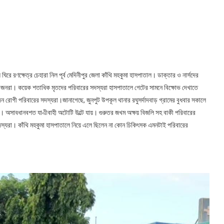
ঘিরে রণক্ষেত্র চেহারা নিল পূর্ব মেদিনীপুর জেলা কাঁথি মহকুমা হাসপাতাল। ডাক্তার ও নার্সদের
স্বজনরা। কয়েক শতাধিক মৃতদের পরিবারের সদস্যরা হাসপাতালে গেটের সামনে বিক্ষোভ দেখাতে
ন রোগী পরিবারের সদস্যরা।জানাগেছে, জুনপুট উপকূল থানার রঘুসর্দাদবাড় গ্রামের বুধবার সকালে
িলেন। অসাবধানবশত যাএীবাহী অটোটি উল্টে যায়। গুরুতর জখম অক্ষয় বিজলি সহ বাকী পরিবারের
সদস্যরা। কাঁথি মহকুমা হাসপাতালে নিয়ে এলে ছিলেন না কোন চিকিৎসক এমনটাই পরিবারের