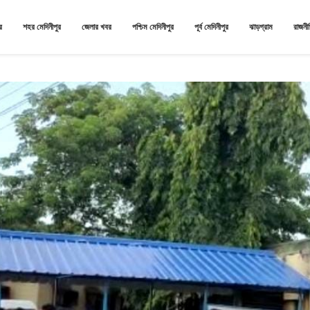
র
শহর মেদিনীপুর
জেলার খবর
পশ্চিম মেদিনীপুর
পূর্ব মেদিনীপুর
ঝাড়গ্রাম
রাজনী