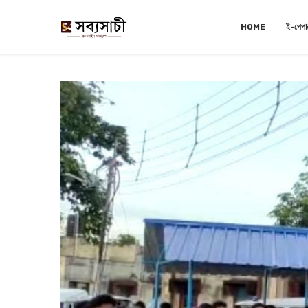
HOME
ই-পেপা