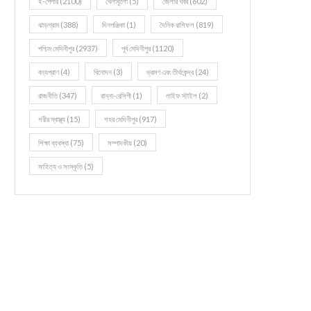
ই-পেপার
(2100)
খেলাধূলো
(5)
জেলার খবর
(602)
ঝাড়গ্রাম
(388)
দিনপঞ্জিকা
(1)
দৈনিক রাশিফল
(819)
পশ্চিম মেদিনীপুর
(2937)
পূর্ব মেদিনীপুর
(1120)
বন্যপ্রাণ
(4)
বিনোদন
(3)
ভ্রমণ এবং তীর্থকেন্দ্র
(24)
রাজনীতি
(347)
রান্না-রেসিপী
(1)
লাইফ স্টাইল
(2)
শরীর স্বাস্থ্য
(15)
শহর মেদিনীপুর
(917)
শিক্ষা ব্যবস্থা
(75)
সম্পাদকীয়
(20)
সাহিত্য ও সংস্কৃতি
(5)