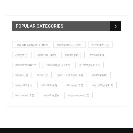
POPULAR CATEGORIES
UNCATEGORIZED
(107)
আজকের সেরা ১০
(2598)
ই-পেপার
(2100)
খেলাধূলো
(5)
জেলার খবর
(602)
ঝাড়গ্রাম
(388)
দিনপঞ্জিকা
(1)
দৈনিক রাশিফল
(819)
পশ্চিম মেদিনীপুর
(2937)
পূর্ব মেদিনীপুর
(1120)
বন্যপ্রাণ
(4)
বিনোদন
(3)
ভ্রমণ এবং তীর্থকেন্দ্র
(24)
রাজনীতি
(347)
রান্না-রেসিপী
(1)
লাইফ স্টাইল
(2)
শরীর স্বাস্থ্য
(15)
শহর মেদিনীপুর
(917)
শিক্ষা ব্যবস্থা
(75)
সম্পাদকীয়
(20)
সাহিত্য ও সংস্কৃতি
(5)