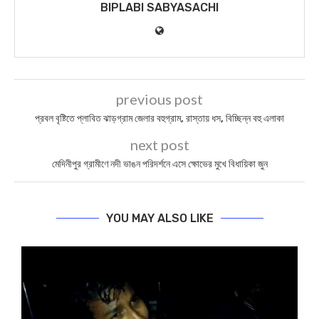
BIPLABI SABYASACHI
previous post
প্রবল বৃষ্টিতে প্লাবিত ঝাড়গ্রাম জেলার বহুগ্রাম, রাস্তায় ধস, বিচ্ছিন্ন বহু এলাকা
next post
মেদিনীপুর গ্রামীণে নদী ভাঙন পরিদর্শনে এসে ক্ষোভের মুখে বিধায়িকা জুন
YOU MAY ALSO LIKE