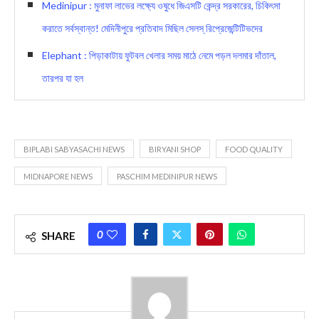
Medinipur : মুনাফা লাভের লক্ষ্যে ওষুধে জিএসটি কেন্দ্র সরকারের, চিকিৎসা
করাতে সর্বস্বান্ত! মেদিনীপুরে প্রতিবাদ মিছিল সেলস্ রিপ্রেজেন্টিটিভদের
Elephant : পিড়াকাটায় ফুটবল খেলার সময় মাঠে নেমে পড়ল দলমার দাঁতাল,
তারপর যা হল
BIPLABI SABYASACHI NEWS
BIRYANI SHOP
FOOD QUALITY
MIDNAPORE NEWS
PASCHIM MEDINIPUR NEWS
0
SHARE