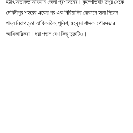
হঠাৎ অতর্কিত অভিযান জেলা প্রশাসনের। বৃহস্পতিবার দুপুর থেকে
মেদিনীপুর শহরের একের পর এক বিরিয়ানির দোকানে হানা দিলেন
খাদ্য নিরাপত্তা আধিকারিক, পুলিশ, মহকুমা শাসক, পৌরসভার
আধিকারিকরা। ধরা পড়ল বেশ কিছু ত্রুটিও।