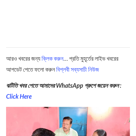
আরও খবরের জন্য
ক্লিক করুন
… প্রতি মুহূর্তের লাইভ খবরের
আপডেট পেতে ফলো করুন
বিপ্লবী সব্যসাচী নিউজ
ঝটিতি খবর পেতে আমাদের WhatsApp গ্রুপে জয়েন করুন :
Click Here