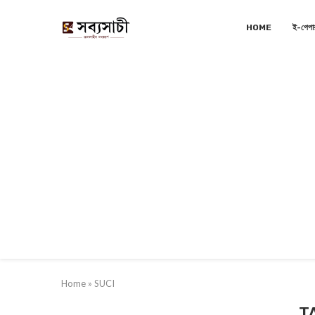
HOME
ই-পেপা
Home
»
SUCI
T