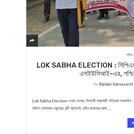
পশ্চিম
LOK SABHA ELECTION : সিপিএমকে পেছ
এসইউসিআই-এর, পশ্চিম 
by
Biplabi Sabyasachi
Lok Sabha Election ওয়েব ডেস্ক, বিপ্লবী সব্যসাচী পত্রিকা অনলাইন : 
ঘাটাল লোকসভা কেন্দ্রের দুটি আসনেই এদিন মনোনয়ন জমা …