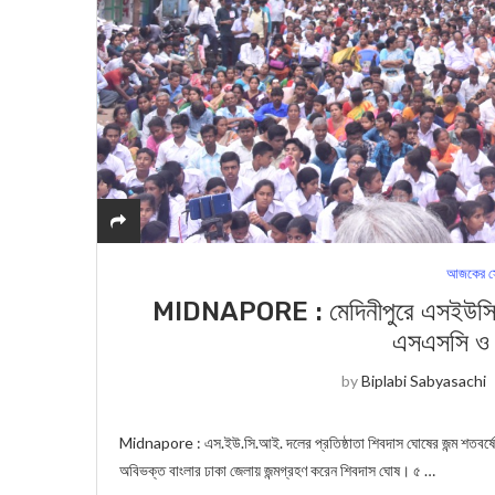
আজকের স
MIDNAPORE : মেদিনীপুরে এসইউসিআই দ
এসএসসি ও নার
by
Biplabi Sabyasachi
Midnapore : এস.ইউ.সি.আই. দলের প্রতিষ্ঠাতা শিবদাস ঘোষের জন্ম শতবর্ষে 
অবিভক্ত বাংলার ঢাকা জেলায় জন্মগ্রহণ করেন শিবদাস ঘোষ। ৫ …