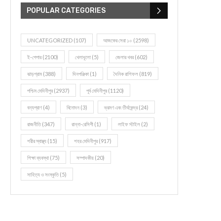
POPULAR CATEGORIES
UNCATEGORIZED
(107)
আজকের সেরা ১০
(2598)
ই-পেপার
(2100)
খেলাধূলো
(5)
জেলার খবর
(602)
ঝাড়গ্রাম
(388)
দিনপঞ্জিকা
(1)
দৈনিক রাশিফল
(819)
পশ্চিম মেদিনীপুর
(2937)
পূর্ব মেদিনীপুর
(1120)
বন্যপ্রাণ
(4)
বিনোদন
(3)
ভ্রমণ এবং তীর্থকেন্দ্র
(24)
রাজনীতি
(347)
রান্না-রেসিপী
(1)
লাইফ স্টাইল
(2)
শরীর স্বাস্থ্য
(15)
শহর মেদিনীপুর
(917)
শিক্ষা ব্যবস্থা
(75)
সম্পাদকীয়
(20)
সাহিত্য ও সংস্কৃতি
(5)