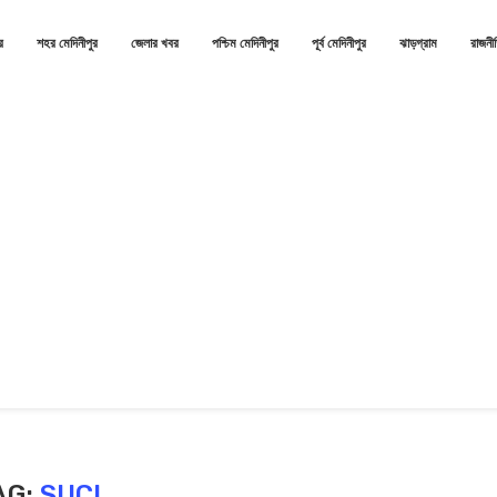
র
শহর মেদিনীপুর
জেলার খবর
পশ্চিম মেদিনীপুর
পূর্ব মেদিনীপুর
ঝাড়গ্রাম
রাজনী
AG:
SUCI