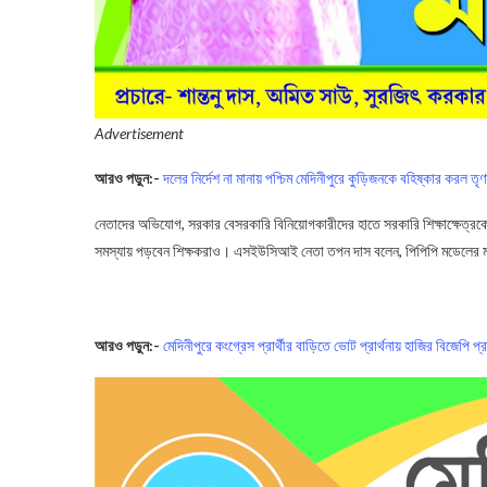
Advertisement
আরও পড়ুন:-
দলের নির্দেশ না মানায় পশ্চিম মেদিনীপুরে কুড়িজনকে বহিষ্কার করল ত
নেতাদের অভিযোগ, সরকার বেসরকারি বিনিয়োগকারীদের হাতে সরকারি শিক্ষাক্ষেত্রকে
সমস্যায় পড়বেন শিক্ষকরাও। এসইউসিআই নেতা তপন দাস বলেন, পিপিপি মডেলের মাধ
PPP Model School
আরও পড়ুন:-
মেদিনীপুরে কংগ্রেস প্রার্থীর বাড়িতে ভোট প্রার্থনায় হাজির বিজেপি প্রা