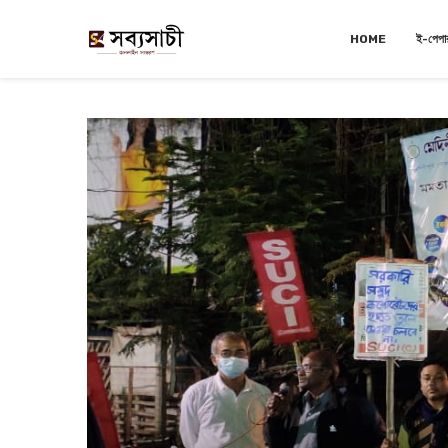
HOME
ই-পেপা