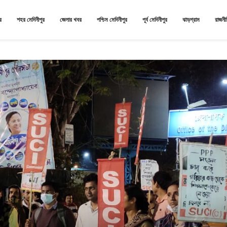
র
শহর মেদিনীপুর
জেলার খবর
পশ্চিম মেদিনীপুর
পূর্ব মেদিনীপুর
ঝাড়গ্রাম
রাজনী