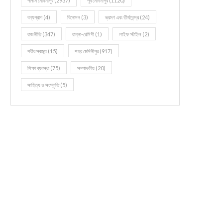
পশ্চিম মেদিনীপুর
(2937)
পূর্ব মেদিনীপুর
(1120)
বন্যপ্রাণ
(4)
বিনোদন
(3)
ভ্রমণ এবং তীর্থকেন্দ্র
(24)
রাজনীতি
(347)
রান্না-রেসিপী
(1)
লাইফ স্টাইল
(2)
শরীর স্বাস্থ্য
(15)
শহর মেদিনীপুর
(917)
শিক্ষা ব্যবস্থা
(75)
সম্পাদকীয়
(20)
সাহিত্য ও সংস্কৃতি
(5)