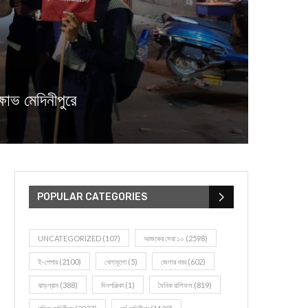
োভ মেদিনীপুরে
POPULAR CATEGORIES
UNCATEGORIZED
(107)
আজকের সেরা ১০
(2598)
ই-পেপার
(2100)
খেলাধূলো
(5)
জেলার খবর
(602)
ঝাড়গ্রাম
(388)
দিনপঞ্জিকা
(1)
দৈনিক রাশিফল
(819)