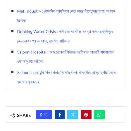
Mat Industry : বৈজ্ঞানিক প্রযুক্তির জেরে মাদুর শিল্পে মন্দার ছায়া! সংকটে
শিল্পীরা
Drinking Water Crisis : পানীয় জলের তীব্র সমস্যা পশ্চিম মেদিনীপুরে
চন্দ্রকোনার পুর এলাকায়, দুর্ভোগে বাসিন্দারা
Salboni Hospital : কাজ থেকে ছাঁটাইয়ের প্রতিবাদে শালবনী হাসপাতালে
ধর্না অস্থায়ী কর্মীদের
Salboni : ফের চুরি গেল সোলার সিস্টেম পাম্প, শালবনীতে রাস্তায় গাছ ফেলে
অবরোধ কৃষকদের
0
SHARE