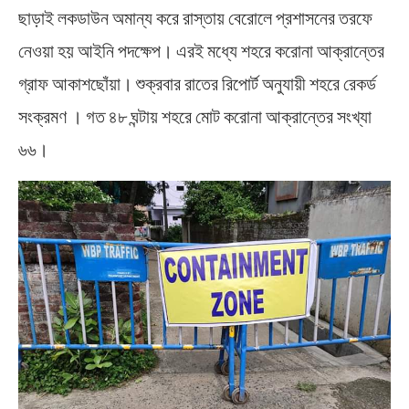
ছাড়াই লকডাউন অমান্য করে রাস্তায় বেরোলে প্রশাসনের তরফে
নেওয়া হয় আইনি পদক্ষেপ। এরই মধ্যে শহরে করোনা আক্রান্তের
গ্রাফ আকাশছোঁয়া। শুক্রবার রাতের রিপোর্ট অনুযায়ী শহরে রেকর্ড
সংক্রমণ । গত ৪৮ ঘন্টায় শহরে মোট করোনা আক্রান্তের সংখ্যা
৬৬।