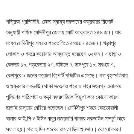
পত্রিকা প্রতিনিধি: জেলা স্বাস্থ্য দফতরের শুক্রবারর রিপোর্ট
অনুয‍ায়ী পশ্চিম মেদিনীপুর জেলায় মোট আক্র‍ান্ত ১৪৬ জন। যার
মধ্যে মেদিনীপুর শহরও শহরতলিতে রয়েছেন ৪৩জন। খড়্গপুর
লোকাল ও শহরে করোনায় আক্রান্ত হয়েছেন ৩২জন। এছাড়াও
বেলদায় ১০, গড়বেতায় ২৭, ঘাটালে ৭, দাসপুরে ১০, সবংয়ে ৭,
কেশপুরে ৯ জনের করোনা রিপোর্ট পজিটিভ এসেছে। গত বৃহস্পতিবার
ও শুক্রবার লকডাউন থাকা সত্ত্বেও শহর ও শহর সংলগ্ন এলাকায়
পুলিশের লাঠিপেটা ও কড়া নজরদারিকে পিছুপা করে কোনো কারণ
ছাড়াই রাস্তায় বেরিয়ে পড়েছেন। মেদিনীপুর শহরে কোতোয়ালী
থানার আই.সি ও টাউন বাবুর নজরদারি থাকায় লকডাউন সম্পূর্ণ ভাবে
সফল হয়। গত ২ দিন শহরের রাস্তা ছিল শুনসান। কোনো কারণ