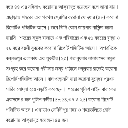
বছর ৪৪ এর মহিলাও করোনায় আক্রান্ত হয়েছেন বলে জানা যায়।
এছাড়াও শহরের এক প্রথম শ্রেণির করোনা যোদ্ধার (৫৮) করোনা
রিপোর্টও পজিটিভ আসে। তবে তিনি কোন জায়গার বাসিন্দা জানা
যায়নি।শহরের স্কুল বাজারে এক পরিবারের এক ৫১ বছরের বৃদ্ধা ও
২৯ বছর বয়সী যুবকের করোনা রিপোর্ট পজিটিভ আসে। অপরদিকে
বল্লভপুর এলাকায় এক যুবতীর (২৩) গত বুধবার লালারসের নমুনা
সংগ্রহ করে করোনা পরীক্ষার জন্য পাঠালে শুক্রবার রাতেই করোনা
রিপোর্ট পজিটিভ আসে। বাদ পড়েননি যারা করোনা যুদ্ধের প্রথম
সারির যোদ্ধা হয়ে লড়াই করেছেন। শহরের পুলিশ লাইন বারাকের
একসঙ্গে ৪ জন পুলিশ কর্মীর (৫৮,৫৪,৩৭ ও ২৫) করোনা রিপোর্ট
পজিটিভ আসে। এছাড়াও মেদিনীপুর শহর ও শহরতলিতে মোট
করোনায় আক্রান্ত হয়েছেন ৪৪ জন।