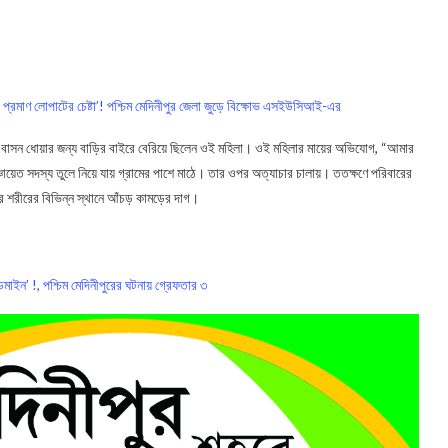
র প্রমাণ লোপাটের চেষ্টা’! পশ্চিম মেদিনীপুর জেলা জুড়ে বিক্ষোভ এসইউসিআই-এর
গে বাসন ধোয়ার জন্য বাড়ির বাইরে বেরিয়ে ছিলেন ওই মহিলা। ওই মহিলার মায়ের অভিযোগ, “আমার
্চায়েত সদস্য তুলে নিয়ে যায় গ্রামের পাশে মাঠে। তার ওপর অত্যাচার চালায়। ততক্ষণে পরিবারের
 শরীরের বিভিন্ন স্থানে আঁচড় কামড়ের দাগ।
্ডমাইন’ !, পশ্চিম মেদিনীপুরের ঘটনায় গ্রেফতার ৩