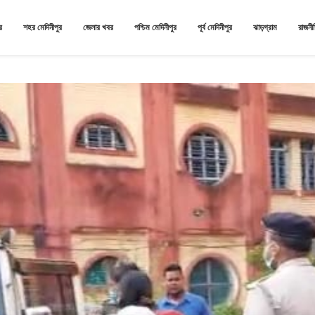
র
শহর মেদিনীপুর
জেলার খবর
পশ্চিম মেদিনীপুর
পূর্ব মেদিনীপুর
ঝাড়গ্রাম
রাজনী