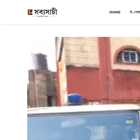
HOME
ই-পেপা