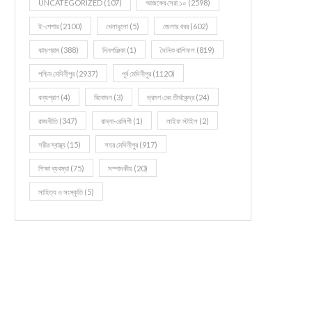
UNCATEGORIZED
(107)
আজকের সেরা ১০
(2598)
ই-পেপার
(2100)
খেলাধূলো
(5)
জেলার খবর
(602)
ঝাড়গ্রাম
(388)
দিনপঞ্জিকা
(1)
দৈনিক রাশিফল
(819)
পশ্চিম মেদিনীপুর
(2937)
পূর্ব মেদিনীপুর
(1120)
বন্যপ্রাণ
(4)
বিনোদন
(3)
ভ্রমণ এবং তীর্থকেন্দ্র
(24)
রাজনীতি
(347)
রান্না-রেসিপী
(1)
লাইফ স্টাইল
(2)
শরীর স্বাস্থ্য
(15)
শহর মেদিনীপুর
(917)
শিক্ষা ব্যবস্থা
(75)
সম্পাদকীয়
(20)
সাহিত্য ও সংস্কৃতি
(5)