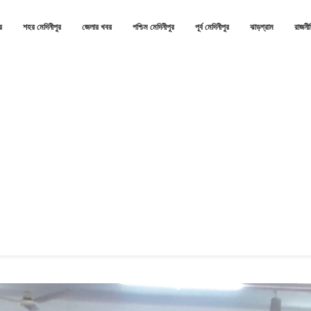
র
শহর মেদিনীপুর
জেলার খবর
পশ্চিম মেদিনীপুর
পূর্ব মেদিনীপুর
ঝাড়গ্রাম
রাজনী