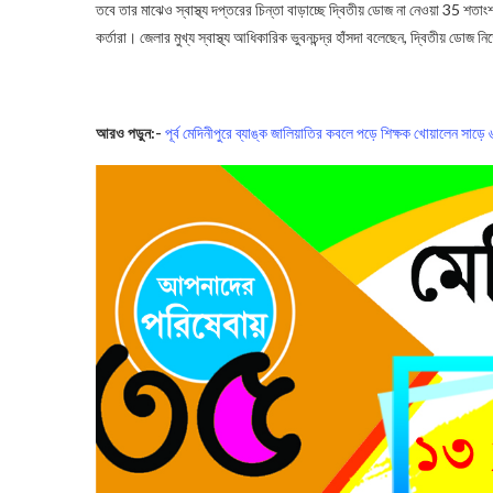
তবে তার মাঝেও স্বাস্থ্য দপ্তরের চিন্তা বাড়াচ্ছে দ্বিতীয় ডোজ না নেওয়া 35 শতা
কর্তারা। জেলার মুখ্য স্বাস্থ্য আধিকারিক ভুবনচন্দ্র হাঁসদা বলেছেন, দ্বিতীয় ডো
Corona Second Dose
আরও পড়ুন:-
পূর্ব মেদিনীপুরে ব্যাঙ্ক জালিয়াতির কবলে পড়ে শিক্ষক খোয়ালেন সাড়ে ৬