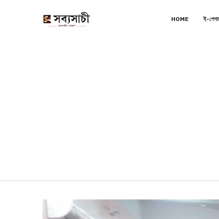
HOME
ই-পেপা