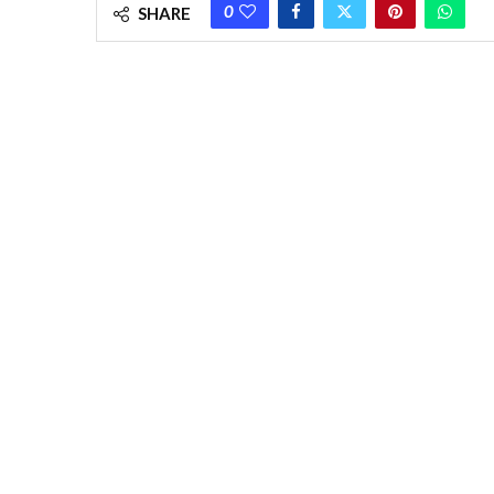
0
SHARE
In the second dose of corona, reluctance is 35 percent