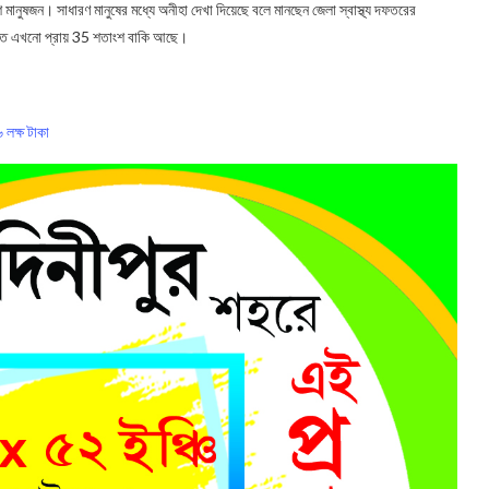
ংশ মানুষজন। সাধারণ মানুষের মধ্যে অনীহা দেখা দিয়েছে বলে মানছেন জেলা স্বাস্থ্য দফতরের
জ নিতে এখনো প্রায় 35 শতাংশ বাকি আছে।
 লক্ষ ট‍াকা