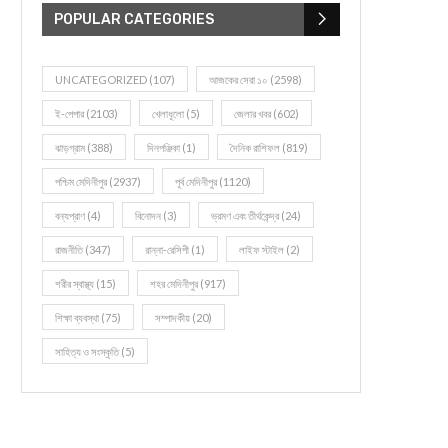
POPULAR CATEGORIES
UNCATEGORIZED
(107)
আজকের সেরা ১০
(2598)
ই-পেপার
(2103)
খেলাধূলো
(5)
জেলার খবর
(602)
ঝাড়গ্রাম
(388)
দিনপঞ্জিকা
(1)
দৈনিক রাশিফল
(819)
পশ্চিম মেদিনীপুর
(2937)
পূর্ব মেদিনীপুর
(1120)
বন্যপ্রাণ
(4)
বিনোদন
(3)
ভ্রমণ এবং তীর্থকেন্দ্র
(24)
রাজনীতি
(347)
রান্না-রেসিপী
(1)
লাইফ স্টাইল
(2)
শরীর স্বাস্থ্য
(15)
শহর মেদিনীপুর
(917)
শিক্ষা ব্যবস্থা
(75)
সম্পাদকীয়
(20)
সাহিত্য ও সংস্কৃতি
(5)