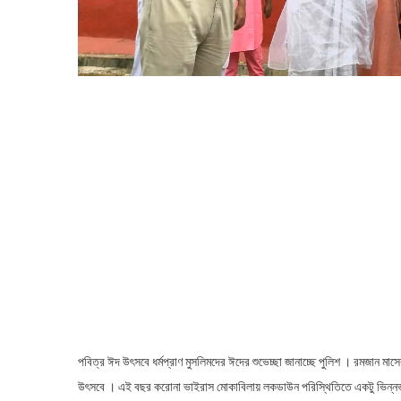
পবিত্র ঈদ উৎসবে ধর্মপ্রাণ মুসলিমদের ঈদের শুভেচ্ছা জানাচ্ছে পুলিশ । রমজান ম
উৎসবে । এই বছর করোনা ভাইরাস মোকাবিলায় লকডাউন পরিস্থিতিতে একটু ভিন্নভাবে