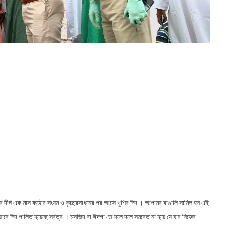
াসের দীর্ঘ এক মাস কঠোর সংযম ও কৃচ্ছ্রসাধনের পর আসে খুশির ঈদ । আপামর বাঙালি সামিল হন এই
 ঈদ পালিত হয়েছে সর্বত্র । মসজিদ বা ঈদগা তে দলে দলে সমবেত না হয়ে যে যার নিজের