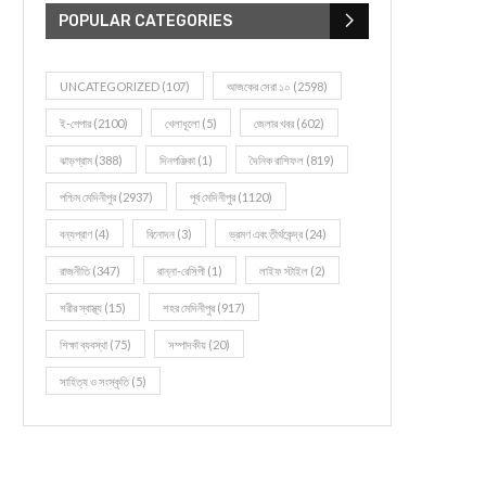
POPULAR CATEGORIES
UNCATEGORIZED
(107)
আজকের সেরা ১০
(2598)
ই-পেপার
(2100)
খেলাধূলো
(5)
জেলার খবর
(602)
ঝাড়গ্রাম
(388)
দিনপঞ্জিকা
(1)
দৈনিক রাশিফল
(819)
পশ্চিম মেদিনীপুর
(2937)
পূর্ব মেদিনীপুর
(1120)
বন্যপ্রাণ
(4)
বিনোদন
(3)
ভ্রমণ এবং তীর্থকেন্দ্র
(24)
রাজনীতি
(347)
রান্না-রেসিপী
(1)
লাইফ স্টাইল
(2)
শরীর স্বাস্থ্য
(15)
শহর মেদিনীপুর
(917)
শিক্ষা ব্যবস্থা
(75)
সম্পাদকীয়
(20)
সাহিত্য ও সংস্কৃতি
(5)