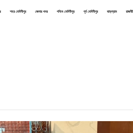
র
শহর মেদিনীপুর
জেলার খবর
পশ্চিম মেদিনীপুর
পূর্ব মেদিনীপুর
ঝাড়গ্রাম
রাজনী