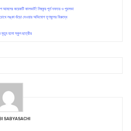
িশ আমলের কয়েকটি কালভার্ট! নিষ্কৃয় পূর্ত দফতর ও পুরসভা
খে লঙ্কা গুঁড়ো দেওয়ার অভিযোগ তৃণমূলের বিরুদ্ধে
ৃত্যু হলো স্কুল ছাত্রীর
BI SABYASACHI