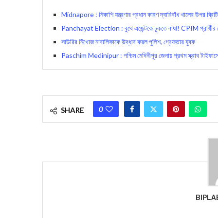
Midnapore : নিকাশি যন্ত্রণার প্রধান কারণ দ্বারিবাঁধ খালের উপর ব্রিট
Panchayat Election : বুথে এজেন্টকে ঢুকতে বাধা! CPIM প্রার্থীর চো
সাউরির নিঁখোজ নাবালিকাকে উদ্ধার করল পুলিশ, গ্রেফতার যুবক
Paschim Medinipur : পশ্চিম মেদিনীপুর জেলায় প্রথম স্ক্রাব টাইফাসে ম
0
SHARE
BIPLA