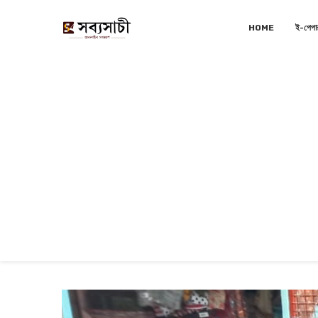
HOME
ই-পেপা