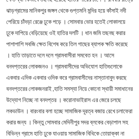
ঝাড়গ্রামের মানিকপুর জঙ্গল থেকে গুপ্তমনি মন্দির হয়ে কাঁসাই নদী
পেরিয়ে চাঁদড়া রেঞ্জে ঢুকে পড়ে । সোমবার ভোর হতেই লোকালয়ে
ঢুকে দাপিয়ে বেড়িয়েছে ওই হাতির দলটি । ধান জমি তছনছ করার
পাশাপাশি সবজি ক্ষেত বিশেষ করে তিল গাছের ব্যাপক ক্ষতি করেছে
। হাতি তাড়াতে দলে দলে গ্রামবাসীরা সমবেত হন । আসে
বনদপ্তরের লোকজনও । গ্রামবাসীদের অভিযোগ হাতিগুলোকে
একবার এদিক একবার ওদিক করে গ্রামবাসীদের নাস্তানাবুদ করছে
বনদপ্তরের লোকজনরাই ,হাতি সমস্যা নিয়ে কোনো স্থায়ী সমাধানের
উদ্যোগ নিচ্ছে না বনদপ্তর । করোনাভাইরাস এর জেরে চলছে
লকডাউন । বারংবার বলা হচ্ছে সামাজিক দূরত্ব বজায় রেখে চলাফেরা
করার জন্য । কিন্তু সোমবার মেদিনীপুর সদর ব্লকের বেড়াপাল সহ
বিভিন্ন গ্রামে হাতি ঢুকে যাওয়ায় সামাজিক বিধিকে তোয়াক্কা না