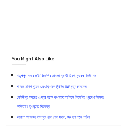
You Might Also Like
খড়্গপুর সদরে জয়ী বিজেপির তারকা প্রার্থী হিরণ, মুখরক্ষা দিলীপের
পশ্চিম মেদিনীপুরের গুড়গুড়িপালে ট্রাক্টর উল্টে মৃত্যু চালকের
মেদিনীপুর সদরের ধেড়ুয়া গ্রাম পঞ্চায়েত অফিসে বিজেপির প্রবেশ নিষেধ!
অভিযোগ তৃণমূলের বিরুদ্ধে
করোনা আবহেই দাসপুরে খুলে গেল স্কুল, শুরু হল পঠন-পাঠন