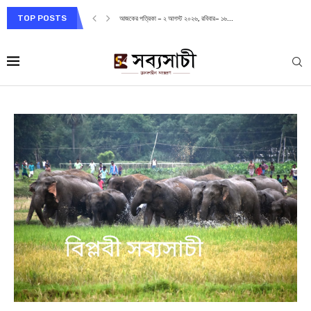
TOP POSTS
আজকের পত্রিকা – ২ আগস্ট ২০২৬, রবিবার– ১৬...