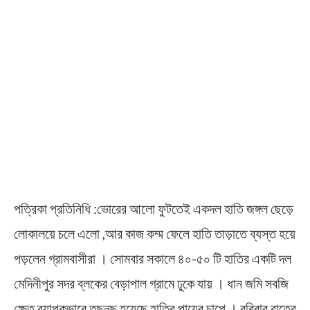
পত্রিকা প্রতিনিধি :ভোরের আলো ফুটতেই একদল হাতি জঙ্গল ছেড়ে
লোকালয়ে চলে এলো ,আর কাজ কম্ম ফেলে হাতি তাড়াতে ব্যস্ত হয়ে
পড়লেন গ্রামবাসীরা । সোমবার সকালে ৪০-৫০ টি হাতির একটি দল
মেদিনীপুর সদর ব্লকের বেড়াপাল গ্রামে ঢুকে যায় । ধান জমি সবজি
ক্ষেত ব্যাপকভাবে তছনছ হয়েছে হাতির পায়ের চাপে । রবিবার রাত্রে