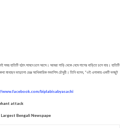
://www.facebook.com/biplabisabyasachi
phant attack
i Largest Bengali Newspape
ে অন্যত্র পালিয়ে যান, যাবেন নাকি এই বিচ্ছিন্ন দ্বীপে!
ছ কেটে নেওয়ার অভিযোগ তৃণমূল পঞ্চায়েত সদস্যের বিরুদ্ধে
 অবনমনের প্রতিবাদ, ডি আই কে ডেপুটেশন
NEWS
HOROSCOPE TODAY
MIDNAPORE NEWS
ODAY HOROSCOPE
TODAY NEWS