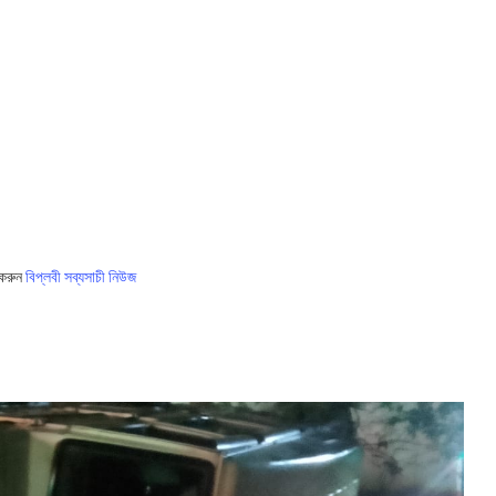
 করুন
বিপ্লবী সব্যসাচী নিউজ