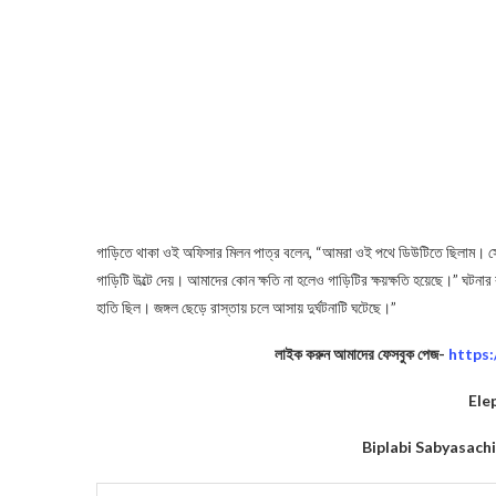
লাইক করুন আমাদের ফেসবুক পেজ-
https
Ele
Biplabi Sabyasach
You Might Also Like
Purba Medinipur : ময়নাগড়ে ইংরেজ সেনা আক্রমণ করলে মহারাজ সুড়ঙ্গপথ
Illegal Tree Cutting : বনদপ্তরের অনুমতি ছাড়াই সরকারি জায়গায় গা
Upper Primary : স্নাতক শিক্ষক-শিক্ষিকাদের আপার প্রাইমারি স্তরে
Road Accident : মেদিনীপুরে দুটি পথ দুর্ঘটনায় মৃত ১, আহত ২৩
BIPLABI SABYASACHI NEWS
DAILY HOROSCOPE
DAILY 
PASCHIM MEDINIPUR NEWS
PURBA MEDINIPUR NEWS
T