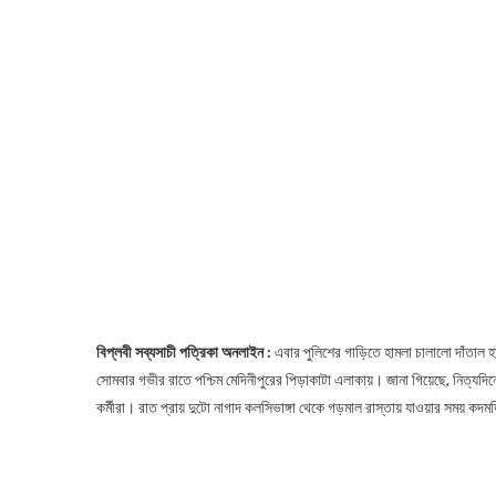
বিপ্লবী সব্যসাচী পত্রিকা অনলাইন :
এবার পুলিশের গাড়িতে হামলা চালালো দাঁতাল হা
সোমবার গভীর রাতে পশ্চিম মেদিনীপুরের পিড়াকাটা এলাকায়। জানা গিয়েছে, নিত্যদিন
কর্মীরা। রাত প্রায় দুটো নাগাদ কলসিভাঙ্গা থেকে গড়মাল রাস্তায় যাওয়ার সময় 