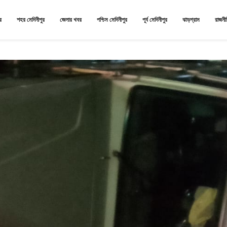
র
শহর মেদিনীপুর
জেলার খবর
পশ্চিম মেদিনীপুর
পূর্ব মেদিনীপুর
ঝাড়গ্রাম
রাজনী