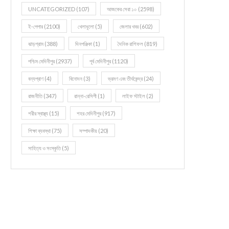
UNCATEGORIZED
(107)
আজকের সেরা ১০
(2598)
ই-পেপার
(2100)
খেলাধূলো
(5)
জেলার খবর
(602)
ঝাড়গ্রাম
(388)
দিনপঞ্জিকা
(1)
দৈনিক রাশিফল
(819)
পশ্চিম মেদিনীপুর
(2937)
পূর্ব মেদিনীপুর
(1120)
বন্যপ্রাণ
(4)
বিনোদন
(3)
ভ্রমণ এবং তীর্থকেন্দ্র
(24)
রাজনীতি
(347)
রান্না-রেসিপী
(1)
লাইফ স্টাইল
(2)
শরীর স্বাস্থ্য
(15)
শহর মেদিনীপুর
(917)
শিক্ষা ব্যবস্থা
(75)
সম্পাদকীয়
(20)
সাহিত্য ও সংস্কৃতি
(5)