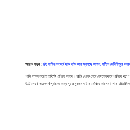
আরও পড়ুন :
দুই গাড়ির সংঘর্ষে দাউ দাউ করে জ্বলছে আগুন, পশ্চিম মেদিনীপুরে ভয়াব
গাড়ি লক্ষ্য করেই হাতিটি এগিয়ে আসে। গাড়ি থেকে নেমে কোনোরকমে পালিয়ে প্রাণ বা
উল্টে দেয়। ততক্ষণে গ্রামের অন্যান্য মানুষজন বাইরে বেরিয়ে আসেন। পরে হাতিটিকে