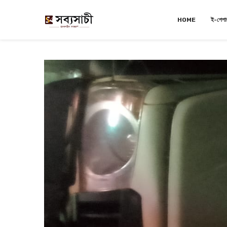
HOME
ই-পেপা