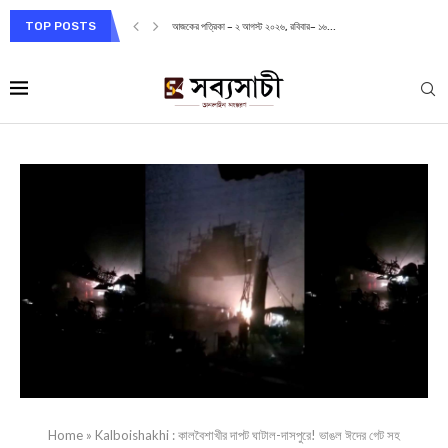
TOP POSTS
আজকের পত্রিকা – ২ আগস্ট ২০২৬, রবিবার– ১৬...
Home
»
Kalboishakhi : কালবৈশাখীর দাপট ঘাটাল-দাসপুরে! ভাঙল ঈদের গেট সহ