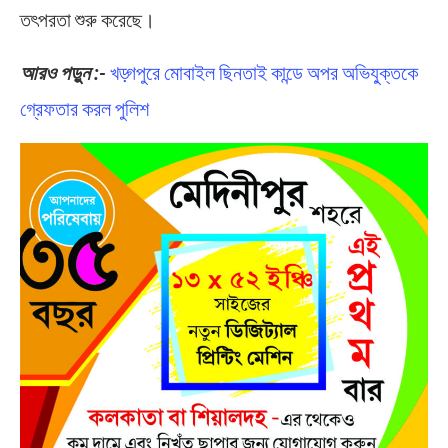
তৎপরতা শুরু করেছে।
আরও পড়ুন :-
খড়্গপুরে মোবাইল ছিনতাই কান্ডে অপর অভিযু্ক্তকে
গ্রেফতার করল পুলিশ