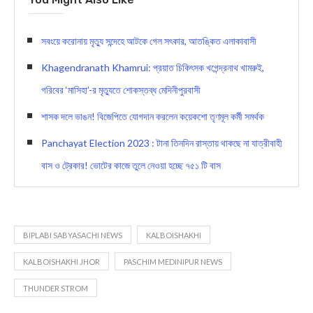
সবংয়ে করোনায় মৃত্যু সন্দেহে আটকে গেল সৎকার, আতঙ্কিত এলাকাবাসী
Khagendranath Khamrui: প্রয়াত চিকিৎসক খগেন্দ্রনাথ খামরুই,
গরিবের ‘মাসিহা’-র মৃত্যুতে শোকস্তব্ধ মেদিনীপুরবাসী
শাসক দলে ভাঙন! বিজেপিতে যোগদান করলেন কয়েকশো তৃণমূল কর্মী সমর্থক
Panchayat Election 2023 : টানা তিনদিন রাস্তায় থাকছে না যাত্রীবাহী
বাস ও ট্রেকার! ভোটের কাজে তুলে নেওয়া হচ্ছে ৭৫১ টি বাস
BIPLABI SABYASACHI NEWS
KALBOISHAKHI
KALBOISHAKHI JHOR
PASCHIM MEDINIPUR NEWS
THUNDER STROM