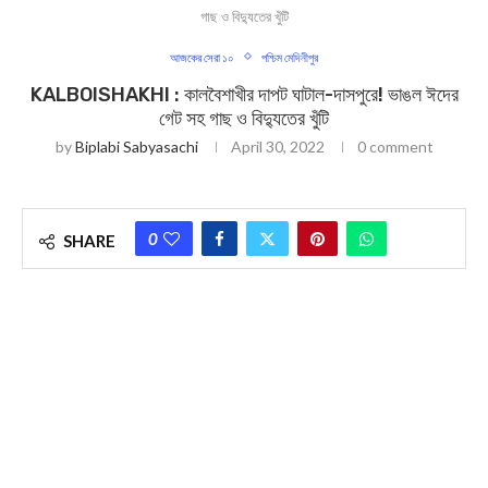
গাছ ও বিদ্যুতের খুঁটি
আজকের সেরা ১০
পশ্চিম মেদিনীপুর
KALBOISHAKHI : কালবৈশাখীর দাপট ঘাটাল-দাসপুরে! ভাঙল ঈদের
গেট সহ গাছ ও বিদ্যুতের খুঁটি
by
Biplabi Sabyasachi
April 30, 2022
0 comment
0
SHARE