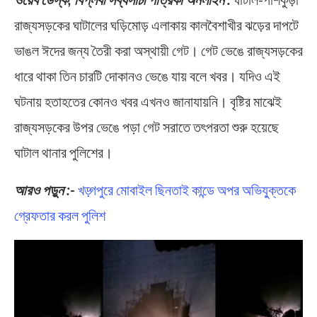
রাজ্যসড়কের ঘাটালের ঘড়িমোড় এলাকায় কালবৈশাখীর ঝড়ের দাপটে
ভাঙল ঈদের জন্য তৈরী করা অস্থায়ী গেট। গেট ভেঙে রাজ্যসড়কের
ধারে থাকা তিন চারটি দোকানও ভেঙে যায় বলে খবর। যদিও এই
ঘটনায় হতাহতের কোনও খবর এখনও জানাযায়নি। বৃষ্টির মাঝেই
রাজ্যসড়কের উপর ভেঙে পড়া গেট সরাতে তৎপরতা শুরু হয়েছে
ঘাটাল থানার পুলিশের।
আরও পড়ুন :-
খড়্গপুরে মোবাইল ছিনতাই কান্ডে অপর অভিযু্ক্তকে
গ্রেফতার করল পুলিশ