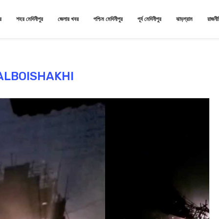
র
শহর মেদিনীপুর
জেলার খবর
পশ্চিম মেদিনীপুর
পূর্ব মেদিনীপুর
ঝাড়গ্রাম
রাজনী
ALBOISHAKHI