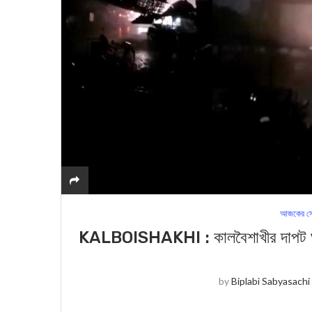
আজকের সে
KALBOISHAKHI : কালবৈশাখীর দাপট ঘাটা
by
Biplabi Sabyasachi