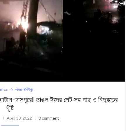
রা ১০
পশ্চিম মেদিনীপুর
ল-দাসপুরে! ভাঙল ঈদের গেট সহ গাছ ও বিদ্যুতের
খুঁটি
April 30, 2022
0 comment