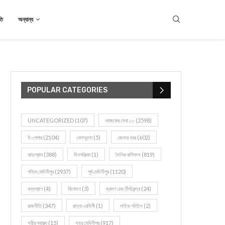
তি
অন্যান্য
POPULAR CATEGORIES
UNCATEGORIZED
(107)
আজকের সেরা ১০
(2598)
ই-পেপার
(2104)
খেলাধূলো
(5)
জেলার খবর
(602)
ঝাড়গ্রাম
(388)
দিনপঞ্জিকা
(1)
দৈনিক রাশিফল
(819)
পশ্চিম মেদিনীপুর
(2937)
পূর্ব মেদিনীপুর
(1120)
বন্যপ্রাণ
(4)
বিনোদন
(3)
ভ্রমণ এবং তীর্থকেন্দ্র
(24)
রাজনীতি
(347)
রান্না-রেসিপী
(1)
লাইফ স্টাইল
(2)
শরীর স্বাস্থ্য
(15)
শহর মেদিনীপুর
(917)