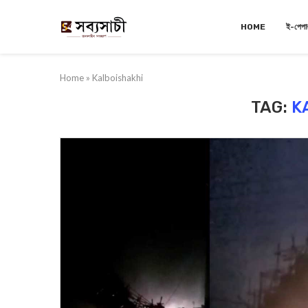
HOME
ই-পেপা
Home
»
Kalboishakhi
TAG:
K