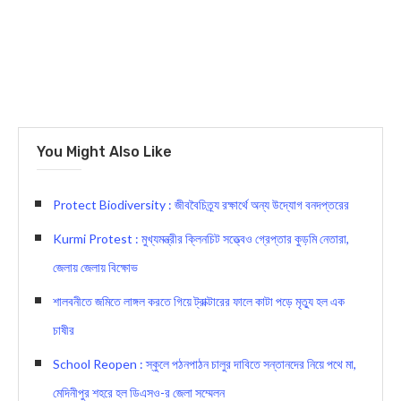
You Might Also Like
Protect Biodiversity : জীববৈচিত্র্য রক্ষার্থে অন্য উদ্যোগ বনদপ্তরের
Kurmi Protest : মুখ্যমন্ত্রীর ক্লিনচিট সত্ত্বেও গ্রেপ্তার কুড়মি নেতারা,
জেলায় জেলায় বিক্ষোভ
শালবনীতে জমিতে লাঙ্গল করতে গিয়ে ট্রাক্টারের ফালে কাটা পড়ে মৃত্যু হল এক
চাষীর
School Reopen : স্কুলে পঠনপাঠন চালুর দাবিতে সন্তানদের নিয়ে পথে মা,
মেদিনীপুর শহরে হল ডিএসও-র জেলা সম্মেলন