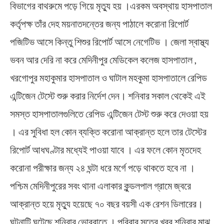
বিভাগের বাথরুমে পড়ে গিয়ে মৃত্যু হয় ।এরকম অবস্থায় হাসপাতাল
কর্তৃপক্ষ তাঁর দেহ ময়নাতদন্তের জন্য পাঠালে করোনা রিপোর্ট
পজিটিভ আসে কিন্তু শিশুর রিপোর্ট আসে নেগেটিভ । জেলা স্বাস্থ্য
ভবন আর দেরি না করে মেদিনীপুর মেডিকেল কলেজ হাসপাতাল ,
খরগোপুর মহাকুমার হাসপাতাল ও ঘাটাল মহকুমা হাসপাতালে রেপিড
এন্টিজেন টেস্টে শুরু করার নির্দেশ দেন। শনিবার সকাল থেকেই এই
সমস্ত হাসপাতালগুলিতে রেপিড এন্টিজেন টেস্ট শুরু করে দেওয়া হয়
। এর সুবিধা হল কোন ব্যক্তি করোনা আক্রান্ত হলে তার টেস্টের
রিপোর্ট আধঘণ্টার মধ্যেই পাওয়া যাবে । এর ফলে কোন মৃতদেহ
করোনা পরীক্ষার জন্য ২৪ ঘন্টা ধরে মর্গে পড়ে থাকতে হবে না ।
পশ্চিম মেদিনীপুরের সবং থানা এলাকার কুন্ডলপাল গ্রামে জ্বরে
আক্রান্ত হয়ে মৃত্যু হয়েছে ৭০ বছর বয়সী এক রেশন ডিলারের।
ঘটনাটি ঘটেছে শনিবার ভোররাতে । পরিবার সূত্রে খবর শনিবার মাঝ