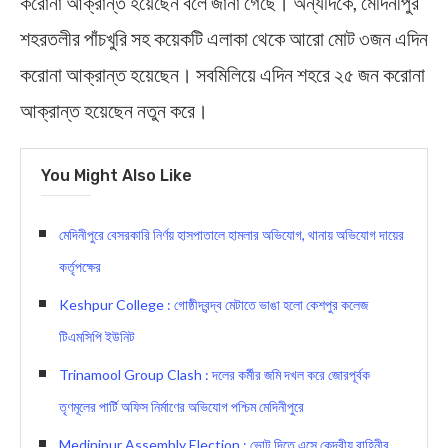
করোনা আক্রান্ত হয়েছেন বলে জানা গেছে। অন্যদিকে, মেদিনীপুর
শহরতলীর পাঁচখুরি সহ কয়েকটি এলাকা থেকে আরো মোট ৩জন এদিন
করোনা আক্রান্ত হয়েছেন। সবমিলিয়ে এদিন শহরে ২৫ জন করোনা
আক্রান্ত হয়েছেন নতুন করে।
You Might Also Like
মেদিনীপুরে বেসরকারি নির্ণয় হাসপাতালে হামলার অভিযোগ, থানায় অভিযোগ দায়ের
কর্তৃপক্ষের
Keshpur College : গোষ্ঠীদ্বন্দ্ব মেটাতে ভাঙা হলো কেশপুর কলেজ
টিএমসিপি ইউনিট
Trinamool Group Clash : দলের কর্মীর জমি দখল করে জোরপূর্বক
তৃণমূলের পার্টি অফিস নির্মাণের অভিযোগ পশ্চিম মেদিনীপুরে
Medinipur Assembly Election : ভোট দিতে এসে কেন্দ্রীয় বাহিনীর