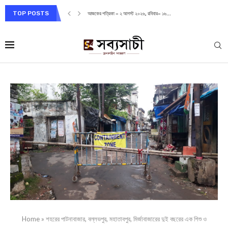
TOP POSTS
আজকের পত্রিকা – ২ আগস্ট ২০২৬, রবিবার– ১৬...
Home
»
শহরের পাটনাবাজার, বল্লভপুর, মহাতাবপুর, মির্জাবাজারের দুই বছরের এক শিশু ও