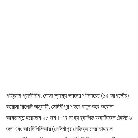
পত্রিকা প্রতিনিধি: জেলা স্বাস্থ্য ভবনের শনিবারের (১৫ আগস্টের)
করোনা রিপোর্ট অনুযায়ী, মেদিনীপুর শহরে নতুন করে করোনা
আক্রান্ত হয়েছেন ২৫ জন। এর মধ্যে র‌্যাপিড অ্যান্টিজেন টেস্টে ৬
জন এবং আরটিপিসিআর (মেদিনীপুর মেডিক্যালের ভাইরাল