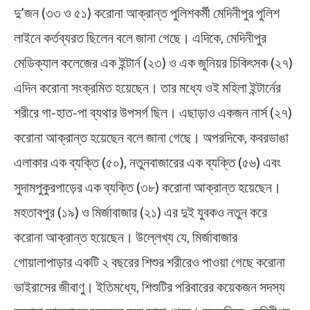
দু’জন (৩৩ ও ৫১) করোনা আক্রান্ত পুলিশকর্মী মেদিনীপুর পুলিশ
লাইনে কর্তব্যরত ছিলেন বলে জানা গেছে। এদিকে, মেদিনীপুর
মেডিক্যাল কলেজের এক ইন্টার্ন (২৩) ও এক জুনিয়র চিকিৎসক (২৭)
এদিন করোনা সংক্রমিত হয়েছেন। তার মধ্যে ওই মহিলা ইন্টার্নের
শরীরে গা-হাত-পা ব্যথার উপসর্গ ছিল। এছাড়াও একজন নার্স (২৭)
করোনা আক্রান্ত হয়েছেন বলে জানা গেছে। অপরদিকে, কবরডাঙা
এলাকার এক ব্যক্তি (৫০), নতুনবাজারের এক ব্যক্তি (৫৬) এবং
সুদামপুকুরপাড়ের এক ব্যক্তি (৩৮) করোনা আক্রান্ত হয়েছেন।
মহতাবপুর (১৯) ও মির্জাবাজার (২১) এর দুই যুবকও নতুন করে
করোনা আক্রান্ত হয়েছেন। উল্লেখ্য যে, মির্জাবাজার
গোয়ালাপাড়ার একটি ২ বছরের শিশুর শরীরেও পাওয়া গেছে করোনা
ভাইরাসের জীবাণু। ইতিমধ্যে, শিশুটির পরিবারের কয়েকজন সদস্য