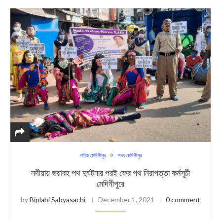
পশ্চিম মেদিনীপুর
শহর মেদিনীপুর
নদীয়ায় ভয়াবহ পথ দুর্ঘটনার পরই ফের পথ নিরাপত্তা কর্মসূচী
মেদিনীপুরে
by
Biplabi Sabyasachi
December 1, 2021
0 comment