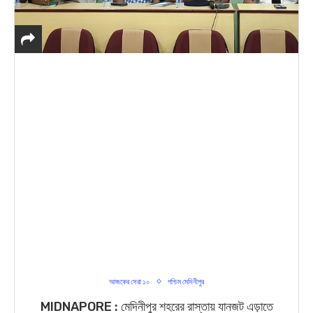
আজকের সেরা ১০
পশ্চিম মেদিনীপুর
MIDNAPORE : মেদিনীপুর শহরের রাস্তায় যানজট এড়াতে