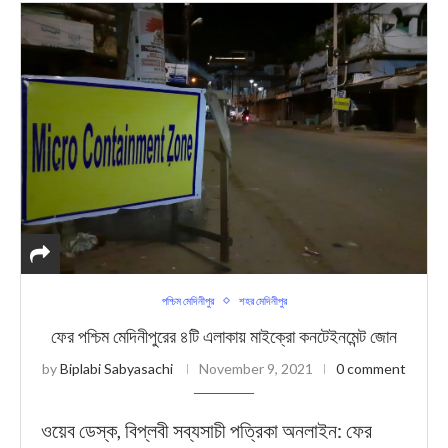
পশ্চিম মেদিনীপুর
শহর মেদিনীপুর
ফের পশ্চিম মেদিনীপুরের ৪টি এলাকায় মাইক্রো কনটেইনমেন্ট জোন
by
Biplabi Sabyasachi
November 9, 2021
0 comment
ওয়েব ডেস্ক, বিপ্লবী সব্যসাচী পত্রিকা অনলাইন: ফের