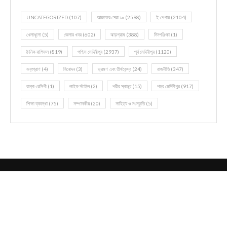
UNCATEGORIZED
(107)
আজকের সেরা ১০
(2598)
ই-পেপার
(2104)
খেলাধূলো
(5)
জেলার খবর
(602)
ঝাড়গ্রাম
(388)
দিনপঞ্জিকা
(1)
দৈনিক রাশিফল
(819)
পশ্চিম মেদিনীপুর
(2937)
পূর্ব মেদিনীপুর
(1120)
বন্যপ্রাণ
(4)
বিনোদন
(3)
ভ্রমণ এবং তীর্থকেন্দ্র
(24)
রাজনীতি
(347)
রান্না-রেসিপী
(1)
লাইফ স্টাইল
(2)
শরীর স্বাস্থ্য
(15)
শহর মেদিনীপুর
(917)
শিক্ষা ব্যবস্থা
(75)
সম্পাদকীয়
(20)
সাহিত্য ও সংস্কৃতি
(5)
@2021 - All Right Reserved. Designed and Developed by
Zapuza