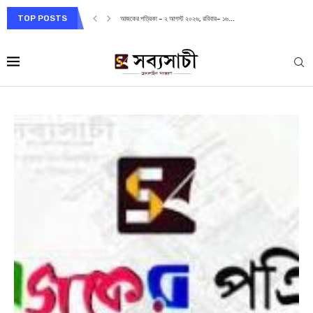
TOP POSTS
আজকের পত্রিকা – ২ আগস্ট ২০২৬, রবিবার– ১৬...