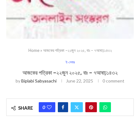
Home
»
আজকের পত্রিকা –২২জুন ২০২৫, বাঃ – ৭আষাঢ়১৪৩২
ই-পেপার
আজকের পত্রিকা –২২জুন ২০২৫, বাঃ – ৭আষাঢ়১৪৩২
by
Biplabi Sabyasachi
June 22, 2025
0 comment
0
SHARE