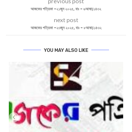
previous post
আজকের পত্রিকা –২১জুন ২০২৫, বাঃ – ৬আষাঢ়১৪৩২
next post
আজকের পত্রিকা –২৩জুন ২০২৫, বাঃ – ৮আষাঢ়১৪৩২
YOU MAY ALSO LIKE