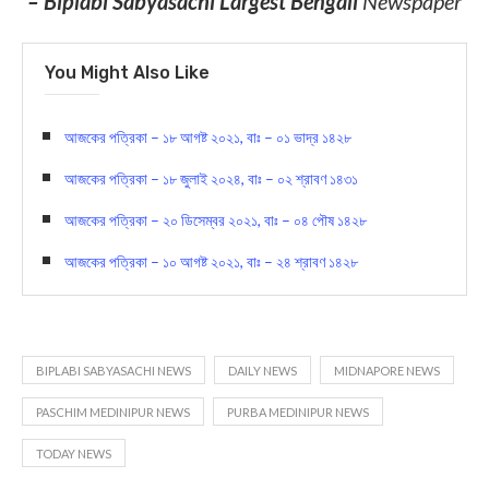
লাইক করুন আমাদের ফেসবুক
পেজ-
https://www.facebook.com/biplabisabyasa
Today News
– Biplabi Sabyasachi Largest Bengali
Newspaper
You Might Also Like