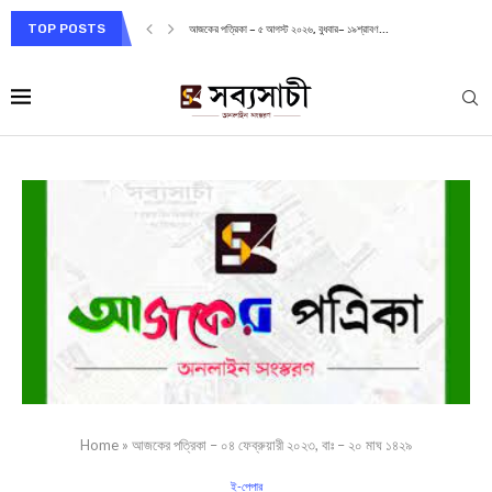
TOP POSTS
আজকের পত্রিকা – ৫ আগস্ট ২০২৬, বুধবার– ১৯শ্রাবণ...
Home
»
আজকের পত্রিকা – ০৪ ফেব্রুয়ারী ২০২৩, বাঃ – ২০ মাঘ ১৪২৯
ই-পেপার