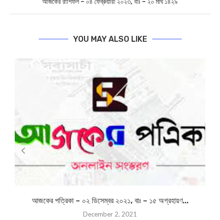
BIPLABI SABYASACHI
previous post
Paschim Medinipur : পশ্চিম মেদিনীপুরে বেপরোয়া মাছের গাড়ির ধাক্কায় গুরুতর
আহত এক, বিক্ষোভ স্থানীয়দের
next post
আজকের রাশিফল – ০৪ ফেব্রুয়ারী ২০২৩, বাঃ – ২০ মাঘ ১৪২৯