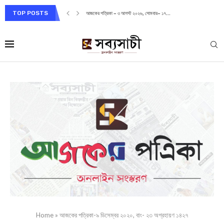
TOP POSTS
আজকের পত্রিকা – ৩ আগস্ট ২০২৬, সোমবার– ১৭...
Home
»
আজকের পত্রিকা-৯ ডিসেম্বর ২০২০, বাং- ২৩ অগ্রহায়ণ ১৪২৭