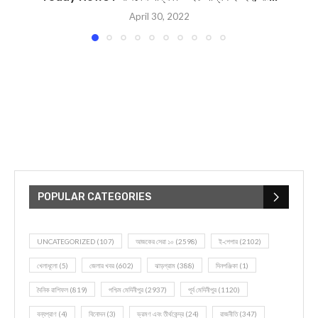
April 30, 2022
POPULAR CATEGORIES
UNCATEGORIZED
(107)
আজকের সেরা ১০
(2598)
ই-পেপার
(2102)
খেলাধূলো
(5)
জেলার খবর
(602)
ঝাড়গ্রাম
(388)
দিনপঞ্জিকা
(1)
দৈনিক রাশিফল
(819)
পশ্চিম মেদিনীপুর
(2937)
পূর্ব মেদিনীপুর
(1120)
বন্যপ্রাণ
(4)
বিনোদন
(3)
ভ্রমণ এবং তীর্থকেন্দ্র
(24)
রাজনীতি
(347)