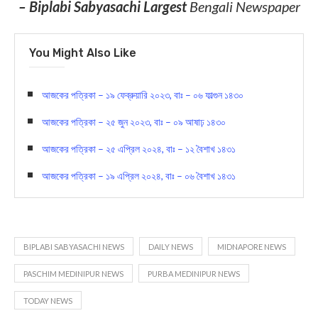
লাইক করুন আমাদের ফেসবুক
পেজ-
https://www.facebook.com/biplabisabyasa
Today News
– Biplabi Sabyasachi Largest
Bengali Newspaper
You Might Also Like