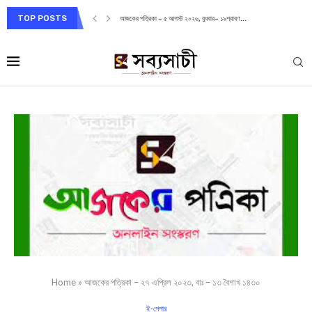
TOP POSTS
আজকের পত্রিকা – ৫ আগস্ট ২০২৬, বুধবার– ১৯শ্রাবণ...
Home
»
আজকের পত্রিকা – ২৭ এপ্রিল ২০২৩, বাঃ – ১৩ বৈশাখ ১৪৩০
ই-পেপার