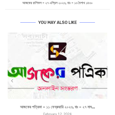
BIPLABI SABYASACHI
previous post
Waste Collecting Vehicle : শহরের ধাঁচে এবার গ্রামেও বাড়ি বাড়ি পৌঁছে যাবে
বর্জ্য দ্রব্য সংগ্রহকারী বিশেষ যান
next post
আজকের রাশিফল – ২৭ এপ্রিল ২০২৩, বাঃ – ১৩ বৈশাখ ১৪৩০