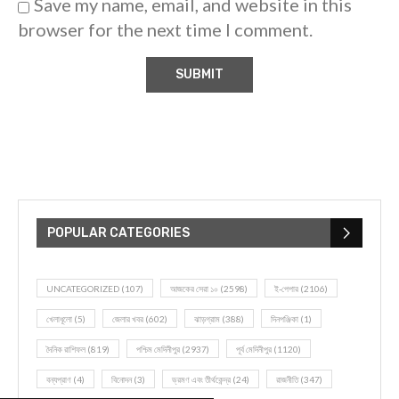
Save my name, email, and website in this
browser for the next time I comment.
POPULAR CATEGORIES
UNCATEGORIZED
(107)
আজকের সেরা ১০
(2598)
ই-পেপার
(2106)
খেলাধূলো
(5)
জেলার খবর
(602)
ঝাড়গ্রাম
(388)
দিনপঞ্জিকা
(1)
দৈনিক রাশিফল
(819)
পশ্চিম মেদিনীপুর
(2937)
পূর্ব মেদিনীপুর
(1120)
বন্যপ্রাণ
(4)
বিনোদন
(3)
ভ্রমণ এবং তীর্থকেন্দ্র
(24)
রাজনীতি
(347)