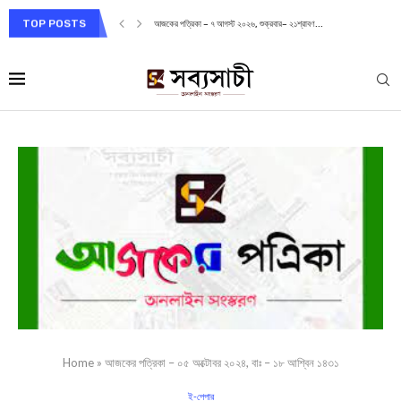
TOP POSTS
আজকের পত্রিকা – ৭ আগস্ট ২০২৬, শুক্রবার– ২১শ্রাবণ...
Home
»
আজকের পত্রিকা – ০৫ অক্টোবর ২০২৪, বাঃ – ১৮ আশ্বিন ১৪৩১
ই-পেপার