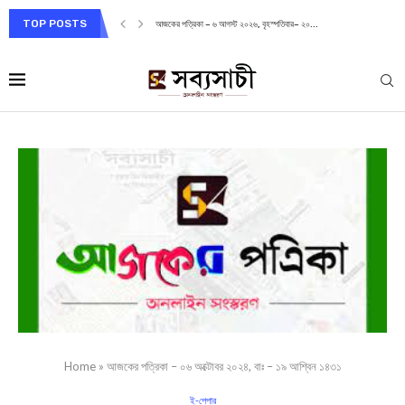
TOP POSTS
আজকের পত্রিকা – ৬ আগস্ট ২০২৬, বৃহস্পতিবার– ২০...
Home
»
আজকের পত্রিকা – ০৬ অক্টোবর ২০২৪, বাঃ – ১৯ আশ্বিন ১৪৩১
ই-পেপার