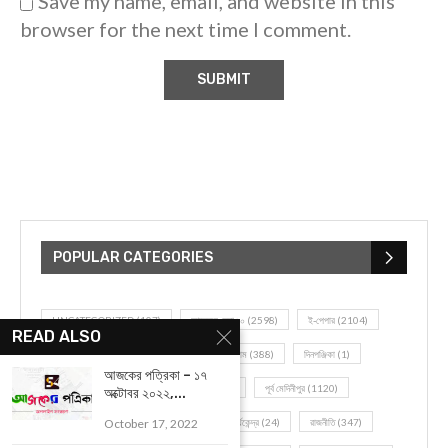
Save my name, email, and website in this
browser for the next time I comment.
POPULAR CATEGORIES
UNCATEGORIZED
(107)
আজকের সেরা ১০
(2598)
ই-পেপার
(2104)
READ ALSO
খেলাধূলো
(5)
জেলার খবর
(602)
ঝাড়গ্রাম
(388)
দিনপঞ্জিকা
(1)
আজকের পত্রিকা – ১৭
দৈনিক রাশিফল
(819)
পশ্চিম মেদিনীপুর
(2937)
পূর্ব মেদিনীপুর
(1120)
অক্টোবর ২০২২,...
October 17, 2022
বন্যপ্রাণ
(4)
বিনোদন
(3)
ভ্রমণ এবং তীর্থকেন্দ্র
(24)
রাজনীতি
(347)