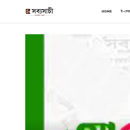
HOME
ই-পেপা