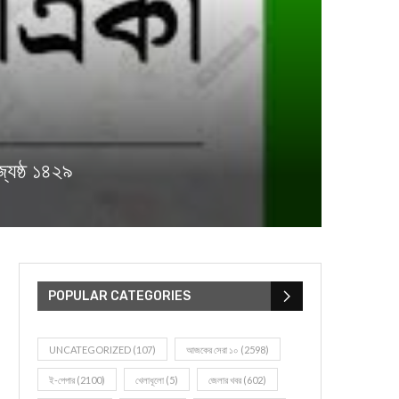
ৈষ্ঠ ১৪২৯
POPULAR CATEGORIES
UNCATEGORIZED
(107)
আজকের সেরা ১০
(2598)
ই-পেপার
(2100)
খেলাধূলো
(5)
জেলার খবর
(602)