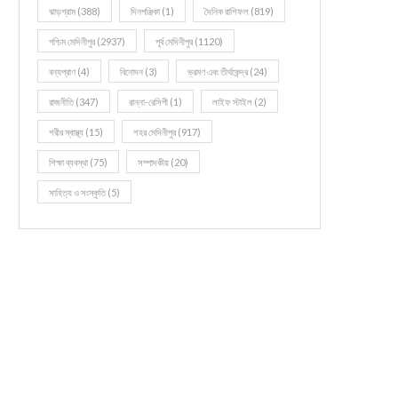
ঝাড়গ্রাম
(388)
দিনপঞ্জিকা
(1)
দৈনিক রাশিফল
(819)
পশ্চিম মেদিনীপুর
(2937)
পূর্ব মেদিনীপুর
(1120)
বন্যপ্রাণ
(4)
বিনোদন
(3)
ভ্রমণ এবং তীর্থকেন্দ্র
(24)
রাজনীতি
(347)
রান্না-রেসিপী
(1)
লাইফ স্টাইল
(2)
শরীর স্বাস্থ্য
(15)
শহর মেদিনীপুর
(917)
শিক্ষা ব্যবস্থা
(75)
সম্পাদকীয়
(20)
সাহিত্য ও সংস্কৃতি
(5)