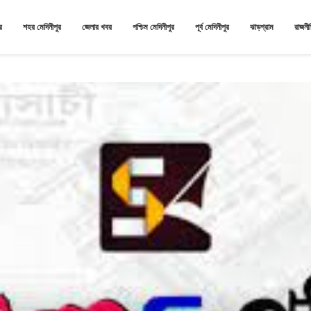
র
শহর মেদিনীপুর
জেলার খবর
পশ্চিম মেদিনীপুর
পূর্ব মেদিনীপুর
ঝাড়গ্রাম
রাজনী