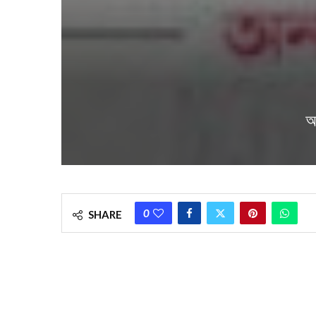
আ
0
SHARE