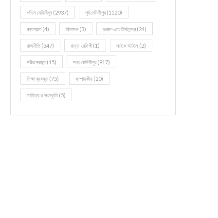
পশ্চিম মেদিনীপুর
(2937)
পূর্ব মেদিনীপুর
(1120)
বন্যপ্রাণ
(4)
বিনোদন
(3)
ভ্রমণ এবং তীর্থকেন্দ্র
(24)
রাজনীতি
(347)
রান্না-রেসিপী
(1)
লাইফ স্টাইল
(2)
শরীর স্বাস্থ্য
(15)
শহর মেদিনীপুর
(917)
শিক্ষা ব্যবস্থা
(75)
সম্পাদকীয়
(20)
সাহিত্য ও সংস্কৃতি
(5)