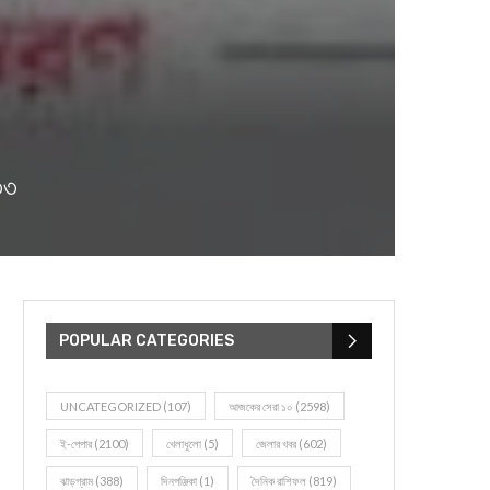
৩৩
POPULAR CATEGORIES
UNCATEGORIZED
(107)
আজকের সেরা ১০
(2598)
ই-পেপার
(2100)
খেলাধূলো
(5)
জেলার খবর
(602)
ঝাড়গ্রাম
(388)
দিনপঞ্জিকা
(1)
দৈনিক রাশিফল
(819)