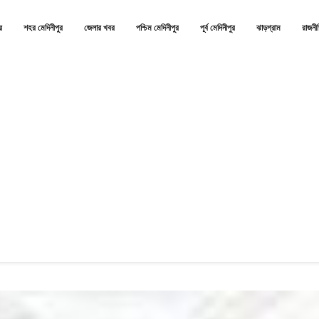
র
শহর মেদিনীপুর
জেলার খবর
পশ্চিম মেদিনীপুর
পূর্ব মেদিনীপুর
ঝাড়গ্রাম
রাজনী