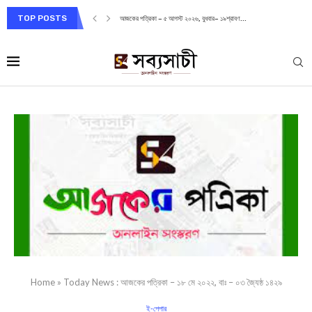
TOP POSTS
আজকের পত্রিকা – ৫ আগস্ট ২০২৬, বুধবার– ১৯শ্রাবণ...
Home
»
Today News : আজকের পত্রিকা – ১৮ মে ২০২২, বাঃ – ০৩ জ্যৈষ্ঠ ১৪২৯
ই-পেপার