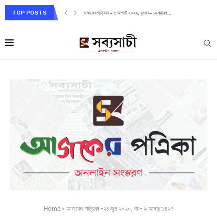
TOP POSTS
আজকের পত্রিকা – ৫ আগস্ট ২০২৬, বুধবার– ১৯শ্রাবণ...
Home
»
আজকের পত্রিকা -২৪ জুন ২০২০, বাং- ৯ আষাঢ় ১৪২৭