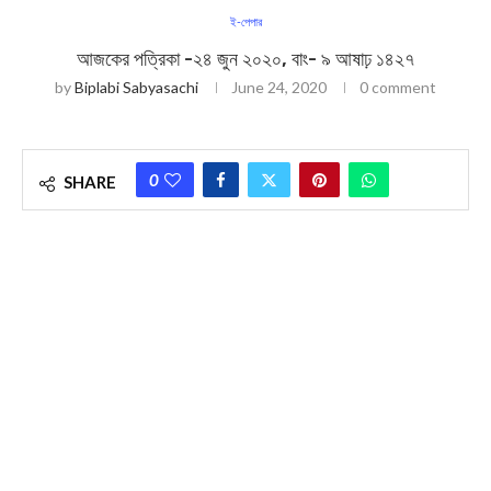
ই-পেপার
আজকের পত্রিকা -২৪ জুন ২০২০, বাং- ৯ আষাঢ় ১৪২৭
by
Biplabi Sabyasachi
June 24, 2020
0 comment
0
SHARE