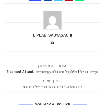
BIPLABI SABYASACHI
previous post
Elephant Attack : জঙ্গলমহল জুড়ে হাতির হানায় ‘মৃত্যুমিছিল’ ! দিশেহারা বনদপ্তর
next post
আজকের রাশিফল – ২৭ মার্চ ২০২৩, বাঃ – ১২ চৈত্র ১৪২৯
YOU MAY ALSO LIKE