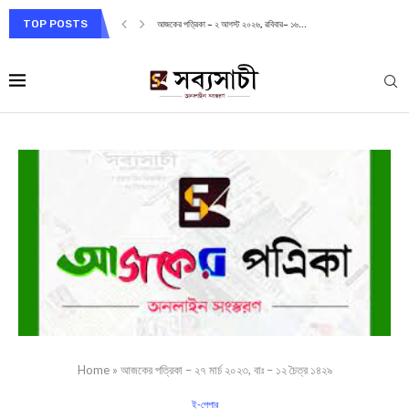
TOP POSTS
আজকের পত্রিকা – ২ আগস্ট ২০২৬, রবিবার– ১৬...
Home
»
আজকের পত্রিকা – ২৭ মার্চ ২০২৩, বাঃ – ১২ চৈত্র ১৪২৯
ই-পেপার