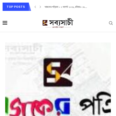
TOP POSTS
আজকের পত্রিকা – ১ আগস্ট ২০২৬, শনিবার– ১৫...