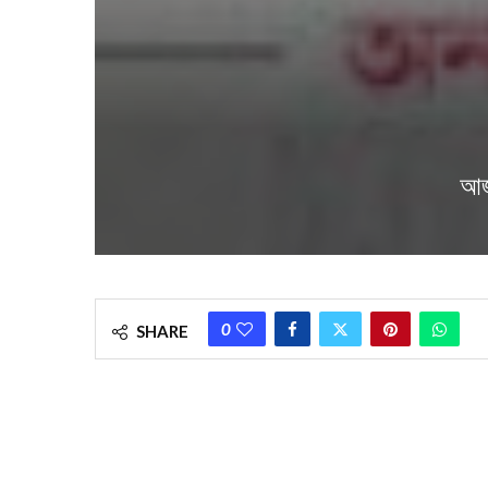
আজ
0
SHARE