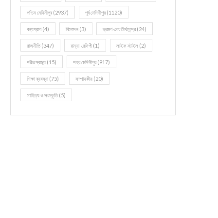
পশ্চিম মেদিনীপুর
(2937)
পূর্ব মেদিনীপুর
(1120)
বন্যপ্রাণ
(4)
বিনোদন
(3)
ভ্রমণ এবং তীর্থকেন্দ্র
(24)
রাজনীতি
(347)
রান্না-রেসিপী
(1)
লাইফ স্টাইল
(2)
শরীর স্বাস্থ্য
(15)
শহর মেদিনীপুর
(917)
শিক্ষা ব্যবস্থা
(75)
সম্পাদকীয়
(20)
সাহিত্য ও সংস্কৃতি
(5)