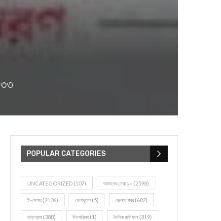
৪৩৩
POPULAR CATEGORIES
UNCATEGORIZED
(107)
আজকের সেরা ১০
(2598)
ই-পেপার
(2106)
খেলাধূলো
(5)
জেলার খবর
(602)
ঝাড়গ্রাম
(388)
দিনপঞ্জিকা
(1)
দৈনিক রাশিফল
(819)