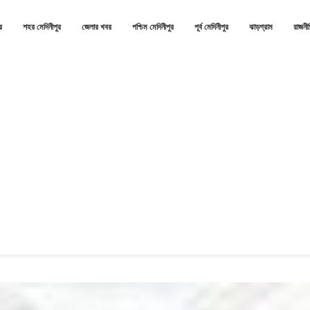
র
শহর মেদিনীপুর
জেলার খবর
পশ্চিম মেদিনীপুর
পূর্ব মেদিনীপুর
ঝাড়গ্রাম
রাজনী